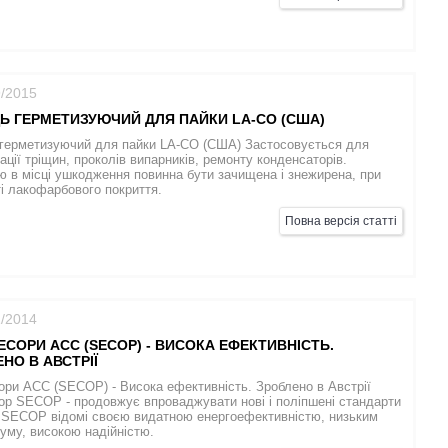
9/2015
Ь ГЕРМЕТИЗУЮЧИЙ ДЛЯ ПАЙКИ LA-CO (США)
 герметизуючий для пайки LA-CO (США) Застосовується для
ації тріщин, проколів випарників, ремонту конденсаторів.
 в місці ушкодження повинна бути зачищена і знежирена, при
і лакофарбового покриття.
Повна версія статті
1/2014
СОРИ АСС (SECOP) - ВИСОКА ЕФЕКТИВНІСТЬ.
НО В АВСТРІЇ
ри АСС (SECOP) - Висока ефективність. Зроблено в Австрії
р SECOP - продовжує впроваджувати нові і поліпшені стандарти
. SECOP відомі своєю видатною енергоефективністю, низьким
уму, високою надійністю.