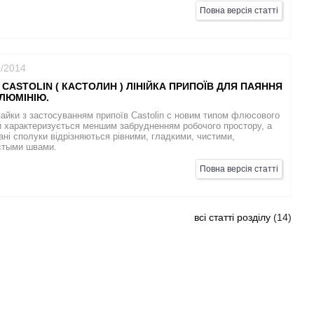
Повна версія статті
1/2014
 СASTOLIN ( КАСТОЛИН ) ЛІНІЙКА ПРИПОЇВ ДЛЯ ПАЯННЯ
АЛЮМІНІЮ.
айки з застосуванням припоїв Сastolin c новим типом флюсового
 характеризується меншим забрудненням робочого простору, а
ні сполуки відрізняються рівними, гладкими, чистими,
стыми швами.
Повна версія статті
всі статті розділу
14