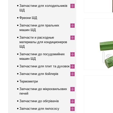
Запчастини для холодильників
ШД
Фреони ШД
Запчастини для пральних
машин ШД
Запчасти и расходные
материалы для кондиционеров
ШД
Запчастини до посудомийних
машин ШД
Запчастини для плит та духовок
Запчастини для бойлерів
Термометри
Запчастини до мікрохвильових
печей
Запчастини до обігрівачів
Запчастини для пилососу