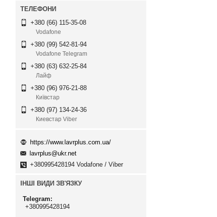
+380 (66) 115-35-08
Vodafone
+380 (99) 542-81-94
Vodafone Telegram
+380 (63) 632-25-84
Лайф
+380 (96) 976-21-88
Київстар
+380 (97) 134-24-36
Киевстар Viber
https://www.lavrplus.com.ua/
lavrplus@ukr.net
+380995428194 Vodafone / Viber
ІНШІ ВИДИ ЗВ'ЯЗКУ
Telegram
+380995428194