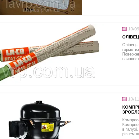
10/0
ОЛІВЕЦ
Олівець
герметиз
Поверхню
наявност
10/1
КОМПРЕ
ЗРОБЛЕ
Компресо
Компресо
в галузі
рівнем ш