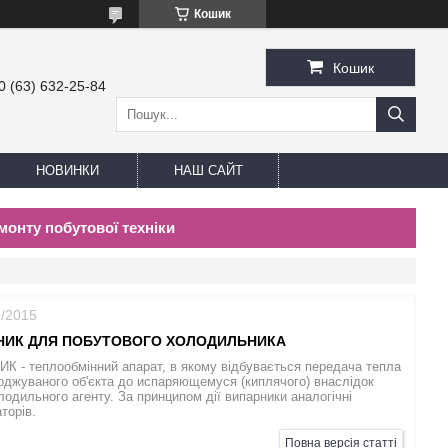
Кошик
Кошик
0 (63) 632-25-84
НОВИНКИ
НАШ САЙТ
монту побутової техніки
9/2015
НИК ДЛЯ ПОБУТОВОГО ХОЛОДИЛЬНИКА
 - теплообмінний апарат, в якому відбувається передача тепла
оджуваного об'єкта до испаряющемуся (киплячого) внаслідок
лодильного агенту. За принципом дії випарники аналогічні
торів.
Повна версія статті