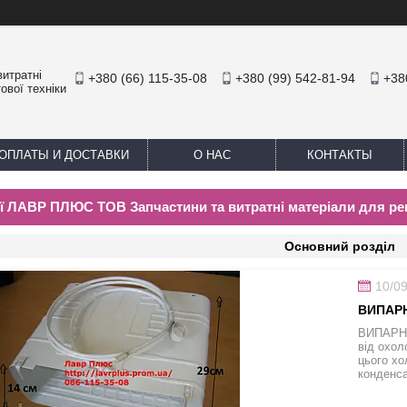
итратні
+380 (66) 115-35-08
+380 (99) 542-81-94
+38
ової техніки
ОПЛАТЫ И ДОСТАВКИ
О НАС
КОНТАКТЫ
ії ЛАВР ПЛЮС ТОВ Запчастини та витратні матеріали для ре
Основний розділ
10/0
ВИПАР
ВИПАРНИК
від охол
цього хо
конденса