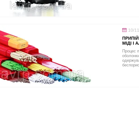
10/1
ПРИПІЙ
МІДІ І 
Процес п
оболонки
одержува
беспори