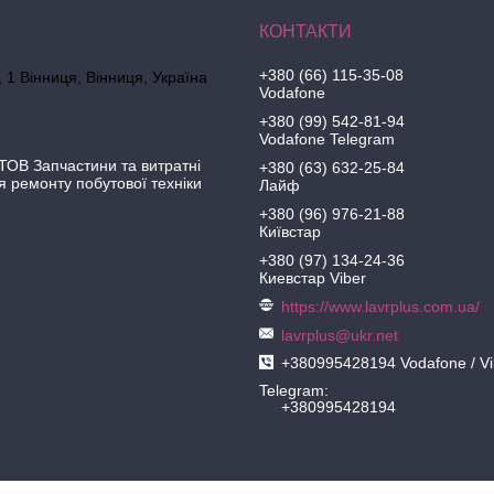
+380 (66) 115-35-08
 1 Вінниця, Вінниця, Україна
Vodafone
+380 (99) 542-81-94
Vodafone Telegram
ОВ Запчастини та витратні
+380 (63) 632-25-84
я ремонту побутової техніки
Лайф
+380 (96) 976-21-88
Київстар
+380 (97) 134-24-36
Киевстар Viber
https://www.lavrplus.com.ua/
lavrplus@ukr.net
+380995428194 Vodafone / Vi
Telegram
+380995428194