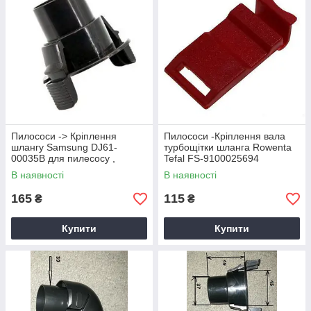
Пилососи -> Кріплення
Пилососи -Кріплення вала
шлангу Samsung DJ61-
турбощітки шланга Rowenta
00035B для пилесосу ,
Tefal FS-9100025694
засувка для шланга
В наявності
В наявності
165
115
₴
₴
Купити
Купити