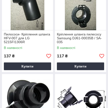
Пилососи- Кріплення шланга
Кріплення шланга пилесосу
HFV-007 для LG
Samsung DJ61-00035B / SA-
5215FI1306R
035
В наявності
В наявності
137
117
₴
₴
Купити
Купити