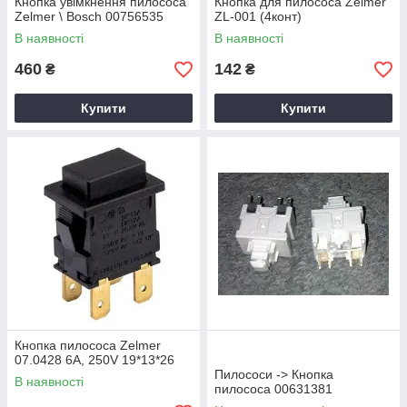
Кнопка увімкнення пилососа
Кнопка для пилососа Zelmer
Zelmer \ Bosch 00756535
ZL-001 (4конт)
В наявності
В наявності
460
142
₴
₴
Купити
Купити
Кнопка пилососа Zelmer
07.0428 6A, 250V 19*13*26
Пилососи -> Кнопка
В наявності
пилососа 00631381