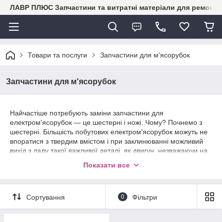
ЛАВР ПЛЮС Запчастини та витратні матеріали для ремонту 
Товари та послуги
Запчастини для м'ясорубок
Запчастини для м'ясорубок
Найчастіше потребують заміни запчастини для
електром'ясорубок ― це шестерні і ножі. Чому? Почнемо з
шестерні. Більшість побутових електром'ясорубок можуть не
впоратися з твердим вмістом і при заклинюванні можливий
вихід з ладу такої важливої деталі, як двигун, незважаючи на
вбудовану захисну автоматику.
Показати все
Пластикова шестерня для м'ясорубки виконує роль захисного
механізму ― у критичній ситуації ламається саме вона ―
проста в заміні і дешева пластмасова шестірня. А дорогий в
Сортування
0
Фільтри
ремонті електромотор залишається неушкодженим.
Ножі для м'ясорубок рано чи пізно затупляются і їх