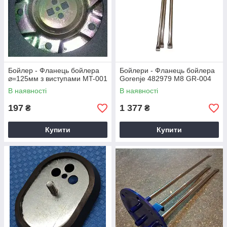
Бойлер - Фланець бойлера
Бойлери - Фланець бойлера
⌀=125мм з виступами MT-001
Gorenje 482979 М8 GR-004
В наявності
В наявності
197
1 377
₴
₴
Купити
Купити