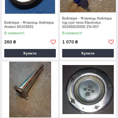
Бойлери - Фланець бойлера
Бойлери - Фланець бойлера
під сухі тени Electrolux
Ariston 65103691
50266820005 ZN-007
В наявності
В наявності
260
1 070
₴
₴
Купити
Купити