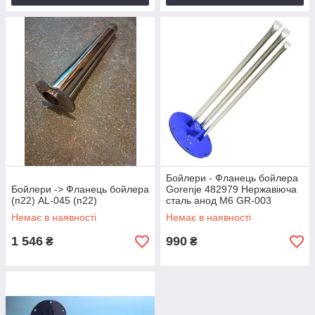
Бойлери - Фланець бойлера
Бойлери -> Фланець бойлера
Gorenje 482979 Нержавіюча
(п22) AL-045 (п22)
сталь анод М6 GR-003
Немає в наявності
Немає в наявності
1 546
990
₴
₴