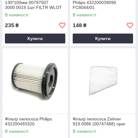
130*100мм 00797507
Philips 432200039090
3000.0019 1шт FILTR WLOT
FC8044/01
моделі 3000/4000/5000
В наявності
В наявності
235
148
₴
₴
Купити
Купити
Фільтр пилососа Philips
Фільтр пилососа Zelmer
432200493320
919.0086 (00747488) ориг
В наявності
В наявності