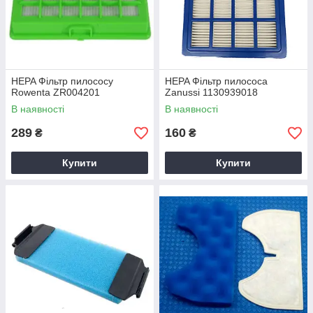
HEPA Фільтр пилососу
HEPA Фільтр пилососа
Rowenta ZR004201
Zanussi 1130939018
В наявності
В наявності
289
160
₴
₴
Купити
Купити