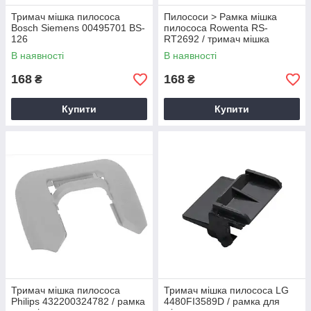
Тримач мішка пилососа
Пилососи > Рамка мішка
Bosch Siemens 00495701 BS-
пилососа Rowenta RS-
126
RT2692 / тримач мішка
пилососа ориг
В наявності
В наявності
168
168
₴
₴
Купити
Купити
Тримач мішка пилососа
Тримач мішка пилососа LG
Philips 432200324782 / рамка
4480FI3589D / рамка для