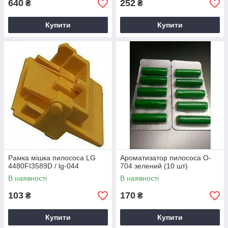
640
252
₴
₴
Купити
Купити
Рамка мішка пилососа LG
Ароматизатор пилососа O-
4480FI3589D / lg-044
704 зелений (10 шт)
В наявності
В наявності
103
170
₴
₴
Купити
Купити