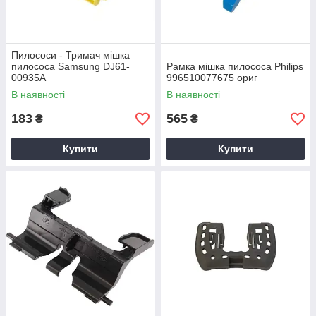
Пилососи - Тримач мішка
пилососа Samsung DJ61-
Рамка мішка пилососа Philips
00935A
996510077675 ориг
В наявності
В наявності
183
565
₴
₴
Купити
Купити