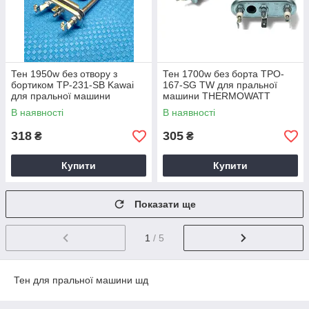
Тен 1950w без отвору з
Тен 1700w без борта TPO-
бортиком TP-231-SB Kawai
167-SG TW для пральної
для пральної машини
машини THERMOWATT
Термоват
В наявності
В наявності
318
305
₴
₴
Купити
Купити
Показати ще
1
/ 5
Тен для пральної машини шд