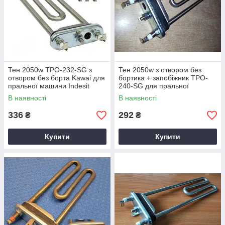
Тен 2050w TPO-232-SG з
Тен 2050w з отвором без
отвором без борта Kawai для
бортика + запобіжник TPO-
пральної машини Indesit
240-SG для пральної
Whirlpool
машини
В наявності
В наявності
336
292
₴
₴
Купити
Купити