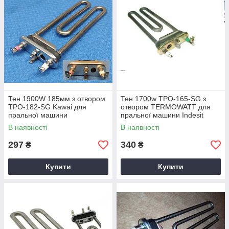
Тен 1900W 185мм з отвором
Тен 1700w TPO-165-SG з
TPO-182-SG Kawai для
отвором TERMOWATT для
пральної машини
пральної машини Indesit
Ariston Whirlpool
В наявності
В наявності
297
340
₴
₴
Купити
Купити