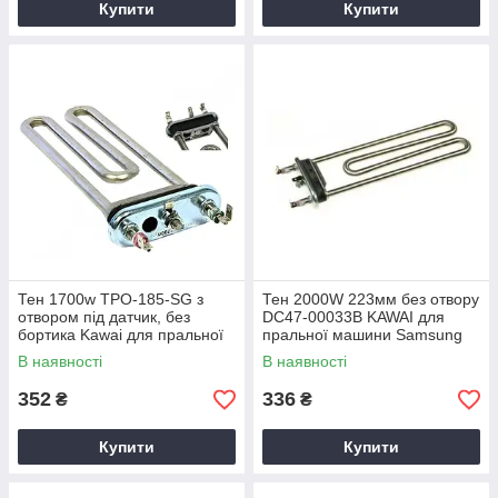
Купити
Купити
Тен 1700w TPO-185-SG з
Тен 2000W 223мм без отвору
отвором під датчик, без
DC47-00033B KAWAI для
бортика Kawai для пральної
пральної машини Samsung
машини
В наявності
В наявності
352
336
₴
₴
Купити
Купити