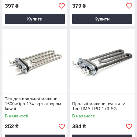
397
379
₴
₴
Купити
Купити
Тен для пральної машини
1600w tpo-174-sg з отвором
Пральні машини, сушки ->
kawai
Тен ПМА TPO-173-SG
В наявності
В наявності
252
384
₴
₴