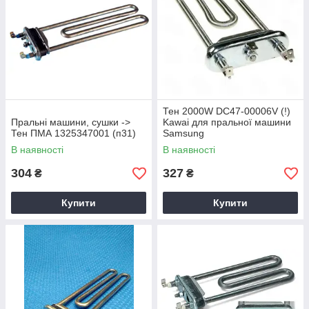
Тен 2000W DC47-00006V (!)
Пральні машини, сушки ->
Kawai для пральної машини
Тен ПМА 1325347001 (п31)
Samsung
В наявності
В наявності
304
327
₴
₴
Купити
Купити