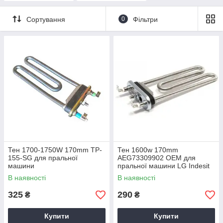
Сортування
0
Фільтри
Тен 1700-1750W 170mm TP-
Тен 1600w 170mm
155-SG для пральної
AEG73309902 OEM для
машини
пральної машини LG Indesit
В наявності
В наявності
325
290
₴
₴
Купити
Купити