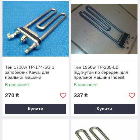
Тен 1700w TP-174-SG 1
Тен 1950w TP-235-LB
запобіжник Kawai для
підігнутий по середені для
пральної машини
пральної машини Indesit
Ariston Whirlpool
В наявності
В наявності
270
337
₴
₴
Купити
Купити