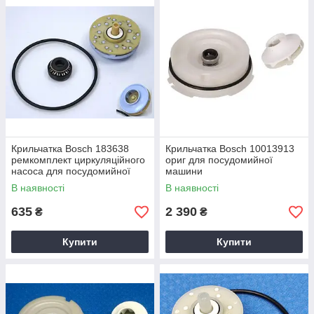
Крильчатка Bosch 183638
Крильчатка Bosch 10013913
ремкомплект циркуляційного
ориг для посудомийної
насоса для посудомийної
машини
машини BS-084
В наявності
В наявності
635
2 390
₴
₴
Купити
Купити