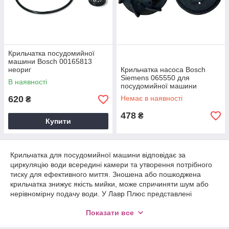
Крильчатка посудомийної
машини Bosch 00165813
неориг
Крильчатка насоса Bosch
Siemens 065550 для
В наявності
посудомийної машини
620
Немає в наявності
₴
478
₴
Купити
Крильчатка для посудомийної машини відповідає за
циркуляцію води всередині камери та утворення потрібного
тиску для ефективного миття. Зношена або пошкоджена
крильчатка знижує якість мийки, може спричиняти шум або
нерівномірну подачу води. У Лавр Плюс представлені
крильчатки для різних моделей посудомийних машин —
Показати все
надійні, сумісні та виготовлені з міцних матеріалів. Правильна
заміна забезпечує стабільну роботу помпи та відмінний