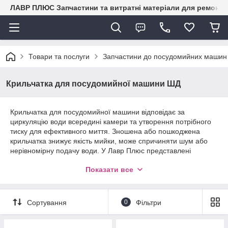
ЛАВР ПЛЮС Запчастини та витратні матеріали для ремонту 
Товари та послуги
Запчастини до посудомийних маши
Крильчатка для посудомийної машини ШД
Крильчатка для посудомийної машини відповідає за
циркуляцію води всередині камери та утворення потрібного
тиску для ефективного миття. Зношена або пошкоджена
крильчатка знижує якість мийки, може спричиняти шум або
нерівномірну подачу води. У Лавр Плюс представлені
крильчатки для різних моделей посудомийних машин —
Показати все
надійні, сумісні та виготовлені з міцних матеріалів. Правильна
заміна забезпечує стабільну роботу помпи та відмінний
результат миття.
Сортування
0
Фільтри