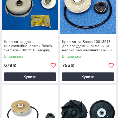
Крильчатка для
Крильчатка Bosch 10013913
циркуляційної помпи Bosch
для посудомийної машини
Siemens 10013913 неориг,
неориг, ремкомплект BS-060
ремкомплект BS-022
В наявності
В наявності
679
755
₴
₴
Купити
Купити