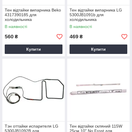
Тен відтайки випарника Beko
Тен відтайки випарника LG
4317390185 для
5300JB1091b для
холодильника
холодильника
В наявності
В наявності
560
469
₴
₴
Купити
Купити
Тэн оттайки испарителя LG
Тен відтайки скляний 115W
5300JB1092B для
25см 10" No Frost для