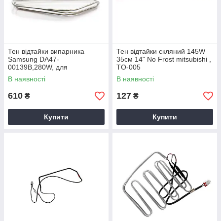
Тен відтайки випарника
Тен відтайки скляний 145W
Samsung DA47-
35см 14" No Frost mitsubishi ,
00139B,280W, для
TO-005
холодильника
В наявності
В наявності
610
127
₴
₴
Купити
Купити