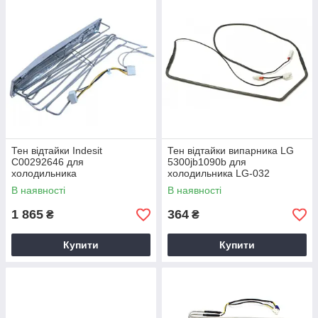
Тен відтайки Indesit
Тен відтайки випарника LG
C00292646 для
5300jb1090b для
холодильника
холодильника LG-032
В наявності
В наявності
1 865
364
₴
₴
Купити
Купити