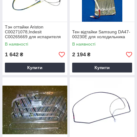
Тэн оттайки Ariston
C00271078,Indesit
Тен відтайки Samsung DA47-
C00265669 для испарителя
00230E для холодильника
холодильника
В наявності
В наявності
1 642
2 194
₴
₴
Купити
Купити