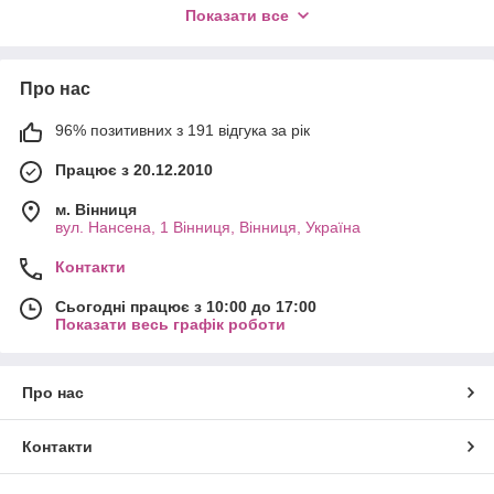
Показати все
інших брендів. Всі деталі виготовлені з міцних матеріалів,
сумісні з моделями різних виробників і гарантують довговічну
роботу системи. Пропонуємо швидку доставку по всій Україні
та консультацію спеціаліста для правильного підбору деталі.
Про нас
96% позитивних з 191 відгука за рік
Працює з 20.12.2010
м. Вінниця
вул. Нансена, 1 Вінниця, Вінниця, Україна
Контакти
Сьогодні працює з 10:00 до 17:00
Показати весь графік роботи
Про нас
Контакти