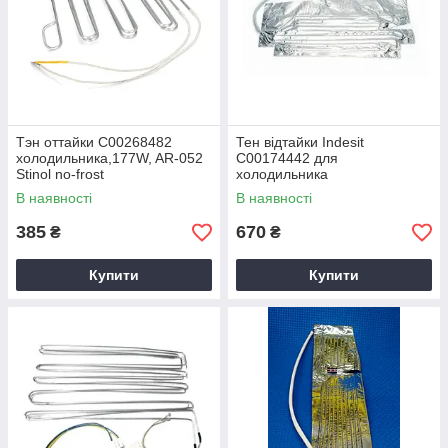
Тэн оттайки C00268482
Тен відтайки Indesit
холодильника,177W, AR-052
C00174442 для
Stinol no-frost
холодильника
В наявності
В наявності
385
670
₴
₴
Купити
Купити