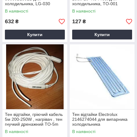
холодильника, LG-030
холодильника, TO-001
В наявності
В наявності
632
127
₴
₴
Купити
Купити
Тен відтайки, гріючий кабель
Тен відтайки Electrolux
5м 200-250W , нагрівач , тен
‎2146274044 для випарника
гнучкий дренажний TO-5m
холодильника
В наявності
В наявності