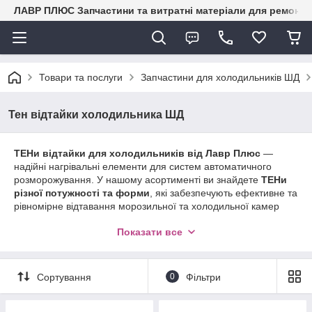
ЛАВР ПЛЮС Запчастини та витратні матеріали для ремонту 
Товари та послуги
Запчастини для холодильників ШД
Тен відтайки холодильника ШД
ТЕНи відтайки для холодильників від Лавр Плюс
—
надійні нагрівальні елементи для систем автоматичного
розморожування. У нашому асортименті ви знайдете
ТЕНи
різної потужності та форми
, які забезпечують ефективне та
рівномірне відтавання морозильної та холодильної камер
для моделей Samsung, LG, Indesit, Atlant, Bosch, Whirlpool та
Показати все
інших брендів. Всі деталі виготовлені з міцних матеріалів,
сумісні з моделями різних виробників і гарантують довговічну
роботу системи. Пропонуємо швидку доставку по всій Україні
та консультацію спеціаліста для правильного підбору деталі.
Сортування
0
Фільтри