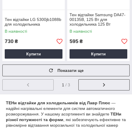
Тен відтайки Samsung DA47-
Тен відтайки LG 5300jb1088b
00135B, 125 Вт для
для холодильника
холодильника 125 Вт
В наявності
В наявності
730
595
₴
₴
Купити
Купити
Показати ще
1
/ 3
ТЕНи відтайки для холодильників від Лавр Плюс
—
надійні нагрівальні елементи для систем автоматичного
розморожування. У нашому асортименті ви знайдете
ТЕНи
різної потужності та форми
, які забезпечують ефективне та
рівномірне відтавання морозильної та холодильної камер
для моделей Samsung, LG, Indesit, Atlant, Bosch, Whirlpool та