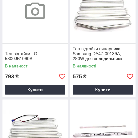
Тен відтайки випарника
Тен відтайки LG
Samsung DA47-00139A,
5300JB1090B
280W для холодильника
В наявності
В наявності
793
575
₴
₴
Купити
Купити