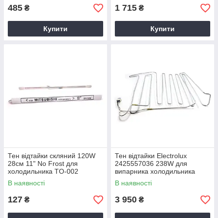
485
1 715
₴
₴
Купити
Купити
Тен відтайки скляний 120W
Тен відтайки Electrolux
28см 11" No Frost для
2425557036 238W для
холодильника TO-002
випарника холодильника
В наявності
В наявності
127
3 950
₴
₴