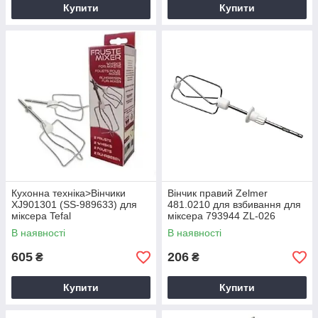
Купити
Купити
Кухонна техніка>Вінчики
Вінчик правий Zelmer
XJ901301 (SS-989633) для
481.0210 для взбивання для
міксера Tefal
міксера 793944 ZL-026
В наявності
В наявності
605
206
₴
₴
Купити
Купити