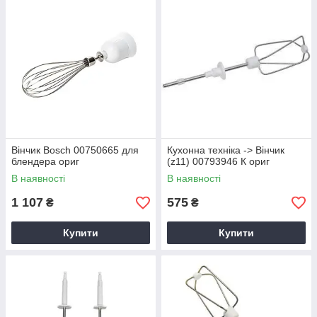
Переваги вінчиків:
якісні та довговічні матеріали
легкий догляд, можна мити в посудомийній машині
підходять для різних видів посуду
оптимальне співвідношення ціни та якості
Актуальний асортимент, детальні описи та швидка доставка
по всій Україні роблять вибір максимально зручним.
Вінчик Bosch 00750665 для
Кухонна техніка -> Вінчик
блендера ориг
(z11) 00793946 К ориг
В наявності
В наявності
1 107
575
₴
₴
Купити
Купити