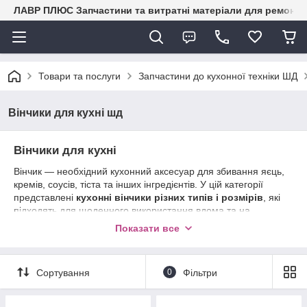
ЛАВР ПЛЮС Запчастини та витратні матеріали для ремонту 
Товари та послуги
Запчастини до кухонної техніки ШД
Вінчики для кухні шд
Вінчики для кухні
Вінчик — необхідний кухонний аксесуар для збивання яєць,
кремів, соусів, тіста та інших інгредієнтів. У цій категорії
представлені
кухонні вінчики різних типів і розмірів
, які
підходять для щоденного використання вдома та на
професійній кухні.
Показати все
У каталозі ви знайдете
вінчики з нержавіючої сталі,
силіконові та комбіновані моделі
. Вони міцні, зручні у
використанні, не деформуються та безпечні для
Сортування
0
Фільтри
антипригарного посуду. Ергономічна ручка забезпечує
комфортний хват і ефективне збивання без зайвих зусиль.