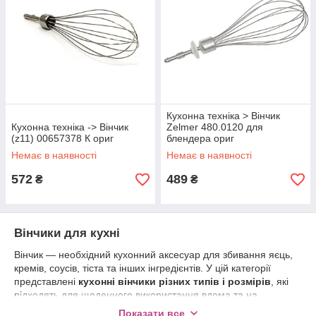
Кухонна техніка > Вінчик
Кухонна техніка -> Вінчик
Zelmer 480.0120 для
(z11) 00657378 К ориг
блендера ориг
Немає в наявності
Немає в наявності
572
489
₴
₴
Вінчики для кухні
Вінчик — необхідний кухонний аксесуар для збивання яєць,
кремів, соусів, тіста та інших інгредієнтів. У цій категорії
представлені
кухонні вінчики різних типів і розмірів
, які
підходять для щоденного використання вдома та на
професійній кухні.
Показати все