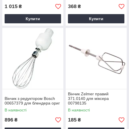
1 015
368
₴
₴
Купити
Купити
Вінчик Zelmer правий
Вінчик з редуктором Bosch
371.0140 для міксера
00657379 для блендера ориг
00798135
В наявності
В наявності
896
185
₴
₴