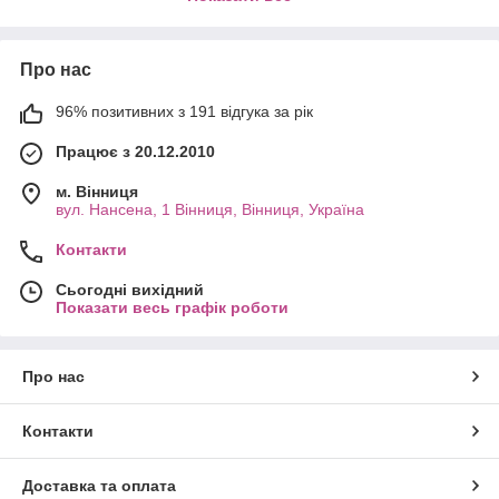
У каталозі ви знайдете
вінчики з нержавіючої сталі,
силіконові та комбіновані моделі
. Вони міцні, зручні у
використанні, не деформуються та безпечні для
Про нас
антипригарного посуду. Ергономічна ручка забезпечує
комфортний хват і ефективне збивання без зайвих зусиль.
96% позитивних з 191 відгука за рік
Переваги вінчиків:
Працює з 20.12.2010
якісні та довговічні матеріали
м. Вінниця
легкий догляд, можна мити в посудомийній машині
вул. Нансена, 1 Вінниця, Вінниця, Україна
підходять для різних видів посуду
Контакти
оптимальне співвідношення ціни та якості
Актуальний асортимент, детальні описи та швидка доставка
Сьогодні вихідний
по всій Україні роблять вибір максимально зручним.
Показати весь графік роботи
Про нас
Контакти
Доставка та оплата