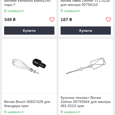
Вінчики Kenwood kw665240
Вінчик лівий Zelmer 371.0130
пара !!
для міксера 00794110
В наявності
В наявності
349
187
₴
₴
Купити
Купити
Кухонна техніка> Вінчик
Вінчик Bosch 00657428 для
Zelmer 00793944 для міксера
блендера ориг
481.0210 ориг
В наявності
В наявності