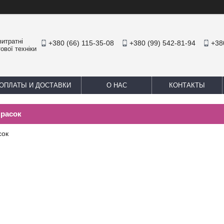
итратні
+380 (66) 115-35-08
+380 (99) 542-81-94
+38
ової техніки
ОПЛАТЫ И ДОСТАВКИ
О НАС
КОНТАКТЫ
прасок
сок