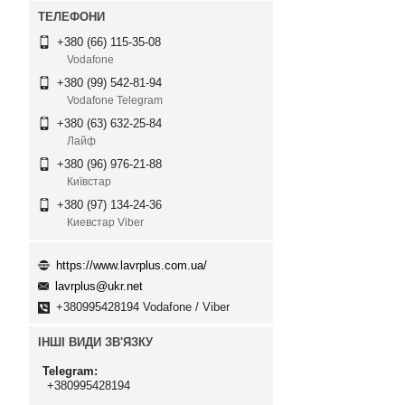
+380 (66) 115-35-08
Vodafone
+380 (99) 542-81-94
Vodafone Telegram
+380 (63) 632-25-84
Лайф
+380 (96) 976-21-88
Київстар
+380 (97) 134-24-36
Киевстар Viber
https://www.lavrplus.com.ua/
lavrplus@ukr.net
+380995428194 Vodafone / Viber
ІНШІ ВИДИ ЗВ'ЯЗКУ
Telegram
+380995428194