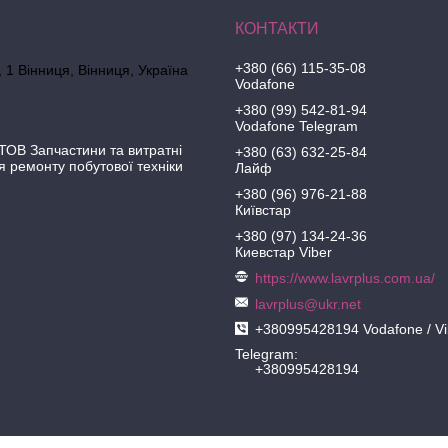
+380 (66) 115-35-08
 1 Вінниця, Вінниця, Україна
Vodafone
+380 (99) 542-81-94
Vodafone Telegram
ОВ Запчастини та витратні
+380 (63) 632-25-84
я ремонту побутової техніки
Лайф
+380 (96) 976-21-88
Київстар
+380 (97) 134-24-36
Киевстар Viber
https://www.lavrplus.com.ua/
lavrplus@ukr.net
+380995428194 Vodafone / Vi
Telegram
+380995428194