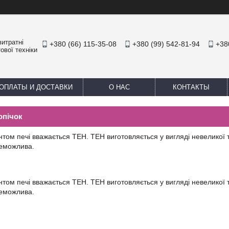
итратні
+380 (66) 115-35-08
+380 (99) 542-81-94
+38
ової техніки
ОПЛАТЫ И ДОСТАВКИ
О НАС
КОНТАКТЫ
опічок
ом печі вважається ТЕН. ТЕН виготовляється у вигляді невеликої т
неможлива.
ом печі вважається ТЕН. ТЕН виготовляється у вигляді невеликої т
неможлива.