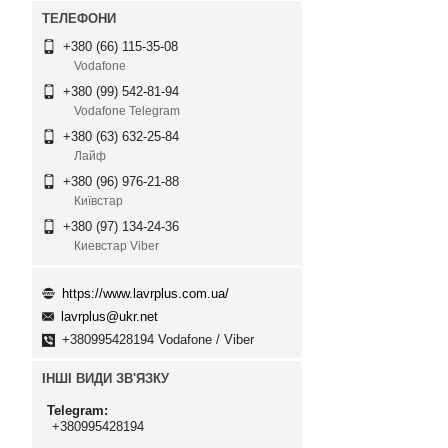
+380 (66) 115-35-08
Vodafone
+380 (99) 542-81-94
Vodafone Telegram
+380 (63) 632-25-84
Лайф
+380 (96) 976-21-88
Київстар
+380 (97) 134-24-36
Киевстар Viber
https://www.lavrplus.com.ua/
lavrplus@ukr.net
+380995428194 Vodafone / Viber
ІНШІ ВИДИ ЗВ'ЯЗКУ
Telegram
+380995428194