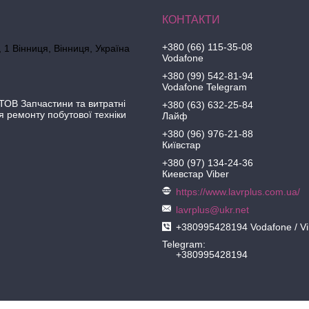
+380 (66) 115-35-08
 1 Вінниця, Вінниця, Україна
Vodafone
+380 (99) 542-81-94
Vodafone Telegram
ОВ Запчастини та витратні
+380 (63) 632-25-84
я ремонту побутової техніки
Лайф
+380 (96) 976-21-88
Київстар
+380 (97) 134-24-36
Киевстар Viber
https://www.lavrplus.com.ua/
lavrplus@ukr.net
+380995428194 Vodafone / Vi
Telegram
+380995428194