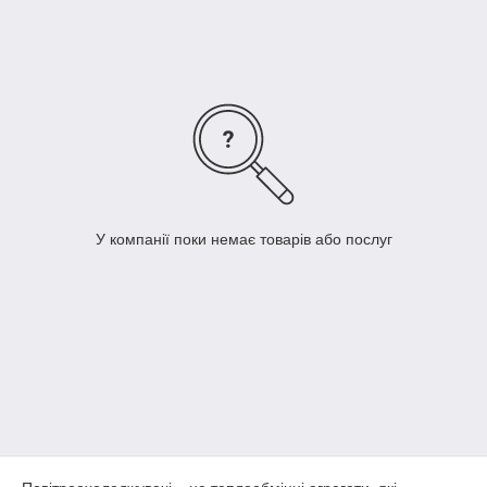
при плюсовій, так і при мінусовій температурі в приміщеннях
та камерах.
У компанії поки немає товарів або послуг