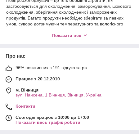
Повітроохолоджувачі – це теплообмінні агрегати, які
застосовуються для охолодження, заморожування, шокового
охолодження, зберігання охолоджених і заморожених
продуктів. Багато продукти необхідно зберігати за певних
умов, суворо дотримуючи температурного та вологісного
режиму. Для цієї мети оптимально підходять
Показати все
повітроохолоджувачі.
Промислові охолоджувачі повітря активно використовуються
для установки в складських приміщеннях, а також в
Про нас
холодильних і морозильних (для шокової заморозки)
камерах. Апарати функціонують допомогою нагнітання
холодного повітря. Однаково ефективно вони працюють як
96% позитивних з 191 відгука за рік
при плюсовій, так і при мінусовій температурі в приміщеннях
Працює з 20.12.2010
та камерах.
м. Вінниця
вул. Нансена, 1 Вінниця, Вінниця, Україна
Контакти
Сьогодні працює з 10:00 до 17:00
Показати весь графік роботи