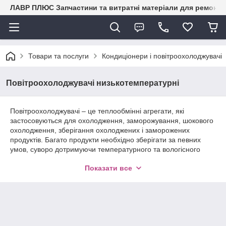
ЛАВР ПЛЮС Запчастини та витратні матеріали для ремонту 
Товари та послуги
Кондиціонери і повітроохолоджувачі
Повітроохолоджувачі низькотемпературні
Повітроохолоджувачі – це теплообмінні агрегати, які
застосовуються для охолодження, заморожування, шокового
охолодження, зберігання охолоджених і заморожених
продуктів. Багато продукти необхідно зберігати за певних
умов, суворо дотримуючи температурного та вологісного
режиму. Для цієї мети оптимально підходять
Показати все
повітроохолоджувачі.
Промислові охолоджувачі повітря активно використовуються
для установки в складських приміщеннях, а також в
холодильних і морозильних (для шокової заморозки)
камерах. Апарати функціонують допомогою нагнітання
холодного повітря. Однаково ефективно вони працюють як