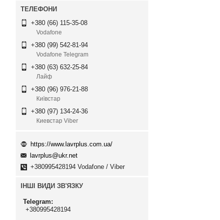
+380 (66) 115-35-08
Vodafone
+380 (99) 542-81-94
Vodafone Telegram
+380 (63) 632-25-84
Лайф
+380 (96) 976-21-88
Київстар
+380 (97) 134-24-36
Киевстар Viber
https://www.lavrplus.com.ua/
lavrplus@ukr.net
+380995428194 Vodafone / Viber
ІНШІ ВИДИ ЗВ'ЯЗКУ
Telegram
+380995428194