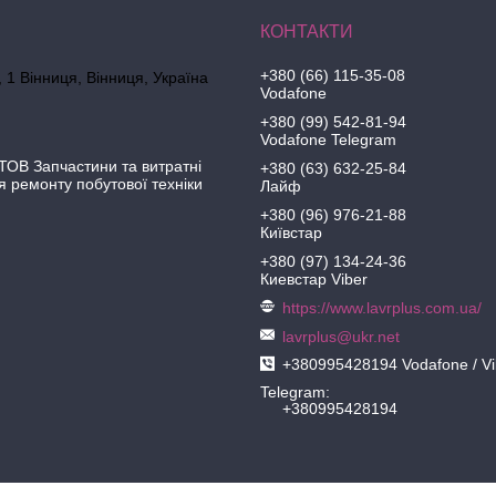
+380 (66) 115-35-08
 1 Вінниця, Вінниця, Україна
Vodafone
+380 (99) 542-81-94
Vodafone Telegram
ОВ Запчастини та витратні
+380 (63) 632-25-84
я ремонту побутової техніки
Лайф
+380 (96) 976-21-88
Київстар
+380 (97) 134-24-36
Киевстар Viber
https://www.lavrplus.com.ua/
lavrplus@ukr.net
+380995428194 Vodafone / Vi
Telegram
+380995428194