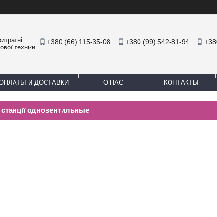
итратні
+380 (66) 115-35-08
+380 (99) 542-81-94
+38
ової техніки
ОПЛАТЫ И ДОСТАВКИ
О НАС
КОНТАКТЫ
 станції одновентильные