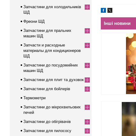
Запчастини для холодильників
ШД
Фреони ШД
Інші новини
Запчастини для пральних
машин ШД
Запчасти и расходные
материалы для кондиционеров
ШД
Запчастини до посудомийних
машин ШД
Запчастини для плит та духовок
Запчастини для бойлерів
Термометри
Запчастини до мікрохвильових
печей
Запчастини до обігрівачів
Запчастини для пилососу