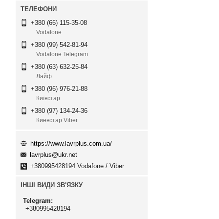
+380 (66) 115-35-08
Vodafone
+380 (99) 542-81-94
Vodafone Telegram
+380 (63) 632-25-84
Лайф
+380 (96) 976-21-88
Київстар
+380 (97) 134-24-36
Киевстар Viber
https://www.lavrplus.com.ua/
lavrplus@ukr.net
+380995428194 Vodafone / Viber
ІНШІ ВИДИ ЗВ'ЯЗКУ
Telegram
+380995428194