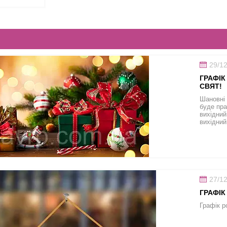
29/1
ГРАФІК
СВЯТ!
Шановні 
буде пра
вихідний 
вихідний
27/1
ГРАФІК 
Графік р