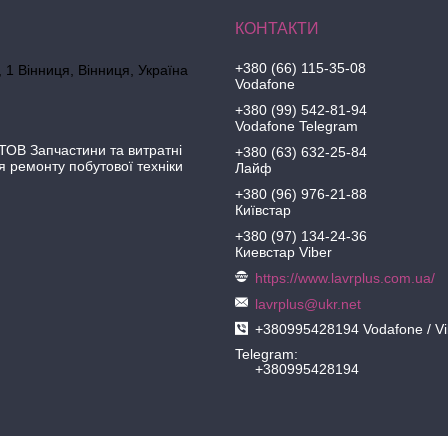
+380 (66) 115-35-08
 1 Вінниця, Вінниця, Україна
Vodafone
+380 (99) 542-81-94
Vodafone Telegram
ОВ Запчастини та витратні
+380 (63) 632-25-84
я ремонту побутової техніки
Лайф
+380 (96) 976-21-88
Київстар
+380 (97) 134-24-36
Киевстар Viber
https://www.lavrplus.com.ua/
lavrplus@ukr.net
+380995428194 Vodafone / Vi
Telegram
+380995428194