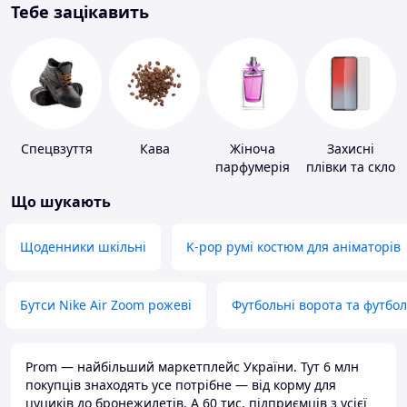
Тебе зацікавить
Спецвзуття
Кава
Жіноча
Захисні
парфумерія
плівки та скло
для
Що шукають
портативних
пристроїв
Щоденники шкільні
K-pop румі костюм для аніматорів
Бутси Nike Air Zoom рожеві
Футбольні ворота та футбо
Prom — найбільший маркетплейс України. Тут 6 млн
покупців знаходять усе потрібне — від корму для
цуциків до бронежилетів. А 60 тис. підприємців з усієї