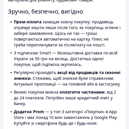
Зручно, безпечно, вигідно
Пром-оплата
захищає кожну покупку: продавець
отримує кошти лише після того, як покупець огляне і
забере замовлення. Щось не так — гроші
повертаються автоматично на картку. Плюс не
треба переплачувати за післяплату на пошті.
З підпискою Smart — безкоштовна доставка по всій
Україні за 50 грн на місяць. Достатньо однієї
покупки, щоб підписка окупилась.
Регулярно проходять
акції від продавців та сезонні
знижки.
Стежимо, щоб знижки були справжніми.
Актуальні пропозиції — на головній або в застосунку.
Великі покупки можна
оплатити частинами
: від 2
до 24 платежів. Потрібен лише кредитний ліміт у
банку.
Додаток Prom
— у топ-3 категорії «Покупки» в App
Store і має понад 10 млн завантажень у Google Play.
Купуйте зі смартфона будь-де і будь-коли.