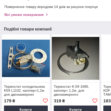
Повернення товару впродовж 14 днів за рахунок покупця
Всі умови повернення
Подібні товари компанії
Термостат холодильника
Термостат K-59 1686,
Терм
K59 L1102, капіляр=1,2м
капіляр= 1,2м. для
KDF-
для двохкамерних
двохкамерного
ТАМ
холодильників, китай
холодильника
двух
179
319
183
₴
₴
холо
Купити
Купити