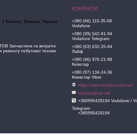
+380 (66) 115-35-08
 1 Вінниця, Вінниця, Україна
Vodafone
+380 (99) 542-81-94
Vodafone Telegram
ОВ Запчастини та витратні
+380 (63) 632-25-84
я ремонту побутової техніки
Лайф
+380 (96) 976-21-88
Київстар
+380 (97) 134-24-36
Киевстар Viber
https://www.lavrplus.com.ua/
lavrplus@ukr.net
+380995428194 Vodafone / Vi
Telegram
+380995428194