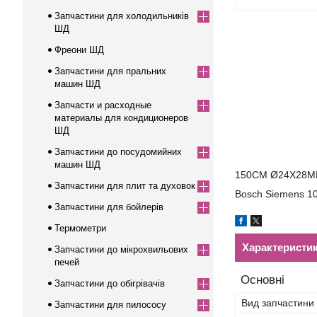
Запчастини для холодильників
ШД
Фреони ШД
Запчастини для пральних
машин ШД
Запчасти и расходные
материалы для кондиционеров
ШД
Запчастини до посудомийних
машин ШД
150CM Ø24X28
Запчастини для плит та духовок
Bosch Siemens 1
Запчастини для бойлерів
Термометри
Характеристи
Запчастини до мікрохвильових
печей
Основні
Запчастини до обігрівачів
Вид запчастини
Запчастини для пилососу