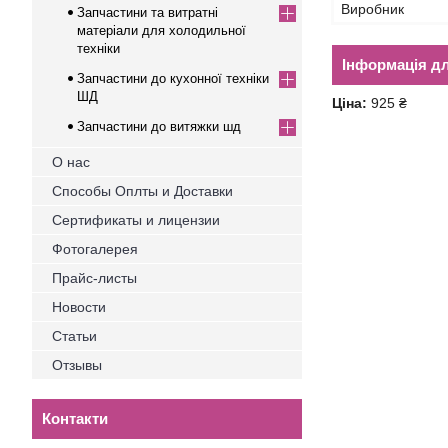
Виробник
Запчастини та витратні
матеріали для холодильної
техніки
Інформація д
Запчастини до кухонної техніки
ШД
Ціна:
925 ₴
Запчастини до витяжки шд
О нас
Способы Оплты и Доставки
Сертификаты и лицензии
Фотогалерея
Прайс-листы
Новости
Статьи
Отзывы
Контакти