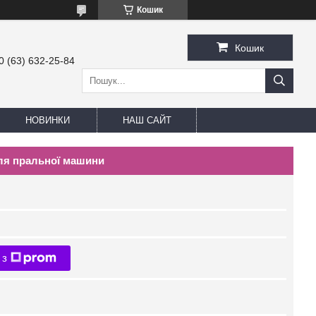
Кошик
Кошик
0 (63) 632-25-84
НОВИНКИ
НАШ САЙТ
для пральної машини
 з