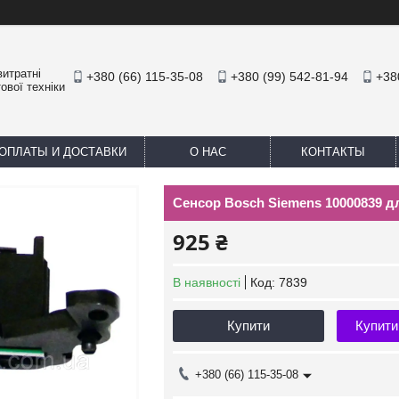
итратні
+380 (66) 115-35-08
+380 (99) 542-81-94
+38
ової техніки
ОПЛАТЫ И ДОСТАВКИ
О НАС
КОНТАКТЫ
Сенсор Bosch Siemens 10000839 
925 ₴
В наявності
Код:
7839
Купити
Купити
+380 (66) 115-35-08