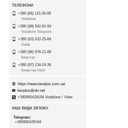
+380 (66) 115-35-08
Vodafone
+380 (99) 542-81-94
Vodafone Telegram
+380 (63) 632-25-84
Лайф
+380 (96) 976-21-88
Київстар
+380 (97) 134-24-36
Киевстар Viber
https://www.lavrplus.com.ua/
lavrplus@ukr.net
+380995428194 Vodafone / Viber
ІНШІ ВИДИ ЗВ'ЯЗКУ
Telegram
+380995428194