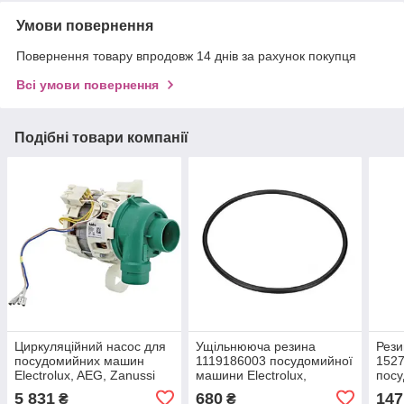
Умови повернення
Повернення товару впродовж 14 днів за рахунок покупця
Всі умови повернення
Подібні товари компанії
Циркуляційний насос для
Ущільнююча резина
Рези
посудомийних машин
1119186003 посудомийної
1527
Electrolux, AEG, Zanussi
машини Electrolux,
пос
1113171027, 1113171043,
Zanussi , AEG ( для
5 831
680
147
₴
₴
1113171050,
мотора )