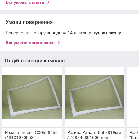
Всі умови оплати
Умови повернення
Повернення товару впродовж 14 днів за рахунок покупця
Всі умови повернення
Подібні товари компанії
Резина Indesit C00536455
Резина Атлант 558x919мм
Рези
/481010708524
/ 769748901606 для
"В п