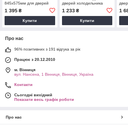
845x575мм для дверей
дверей холодильника
двер
холодильника
ХМ-6123, 6125 AT-117
Лав
1 395
1 233
1 6
₴
₴
Купити
Купити
Про нас
96% позитивних з 191 відгука за рік
Працює з 20.12.2010
м. Вінниця
вул. Нансена, 1 Вінниця, Вінниця, Україна
Контакти
Сьогодні вихідний
Показати весь графік роботи
Про нас