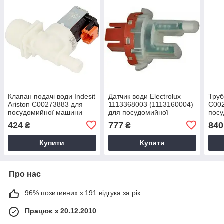
Клапан подачі води Indesit
Датчик води Electrolux
Труб
Ariston C00273883 для
1113368003 (1113160004)
C00
посудомийної машини
для посудомийної
пос
машини, Сенсор
424
777
840
₴
₴
Купити
Купити
Про нас
96% позитивних з 191 відгука за рік
Працює з 20.12.2010