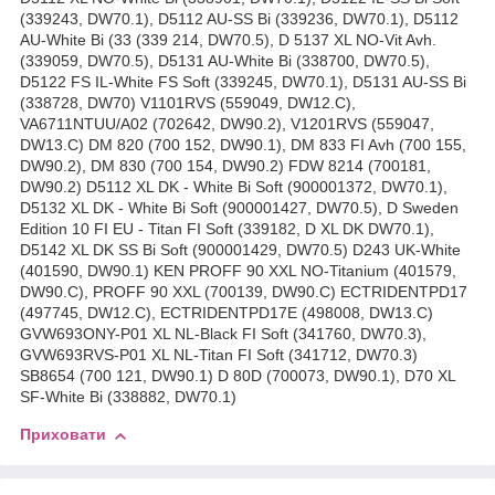
(339243, DW70.1), D5112 AU-SS Bi (339236, DW70.1), D5112
AU-White Bi (33 (339 214, DW70.5), D 5137 XL NO-Vit Avh.
(339059, DW70.5), D5131 AU-White Bi (338700, DW70.5),
D5122 FS IL-White FS Soft (339245, DW70.1), D5131 AU-SS Bi
(338728, DW70) V1101RVS (559049, DW12.C),
VA6711NTUU/A02 (702642, DW90.2), V1201RVS (559047,
DW13.C) DM 820 (700 152, DW90.1), DM 833 FI Avh (700 155,
DW90.2), DM 830 (700 154, DW90.2) FDW 8214 (700181,
DW90.2) D5112 XL DK - White Bi Soft (900001372, DW70.1),
D5132 XL DK - White Bi Soft (900001427, DW70.5), D Sweden
Edition 10 FI EU - Titan FI Soft (339182, D XL DK DW70.1),
D5142 XL DK SS Bi Soft (900001429, DW70.5) D243 UK-White
(401590, DW90.1) KEN PROFF 90 XXL NO-Titanium (401579,
DW90.C), PROFF 90 XXL (700139, DW90.C) ECTRIDENTPD17
(497745, DW12.C), ECTRIDENTPD17E (498008, DW13.C)
GVW693ONY-P01 XL NL-Black FI Soft (341760, DW70.3),
GVW693RVS-P01 XL NL-Titan FI Soft (341712, DW70.3)
SB8654 (700 121, DW90.1) D 80D (700073, DW90.1), D70 XL
SF-White Bi (338882, DW70.1)
Приховати