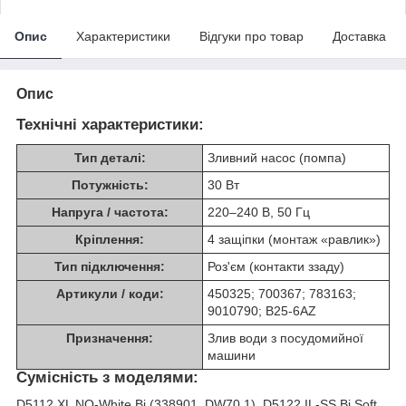
Опис
Характеристики
Відгуки про товар
Доставка
Опис
Технічні характеристики:
Тип деталі:
Зливний насос (помпа)
Потужність:
30 Вт
Напруга / частота:
220–240 В, 50 Гц
Кріплення:
4 защіпки (монтаж «равлик»)
Тип підключення:
Роз'єм (контакти ззаду)
Артикули / коди:
450325; 700367; 783163;
9010790; B25‑6AZ
Призначення:
Злив води з посудомийної
машини
Сумісність з моделями:
D5112 XL NO-White Bi (338901, DW70.1), D5122 IL-SS Bi Soft