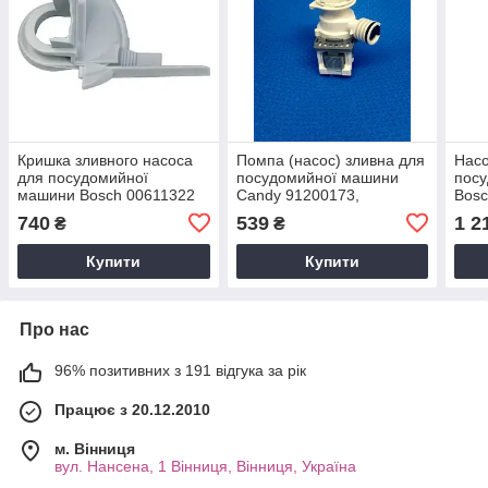
Кришка зливного насоса
Помпа (насос) зливна для
Насо
для посудомийної
посудомийної машини
пос
машини Bosch 00611322
Candy 91200173,
Bosc
9010936, 91406302
285.
740
539
1 2
₴
₴
006
Купити
Купити
Про нас
96% позитивних з 191 відгука за рік
Працює з 20.12.2010
м. Вінниця
вул. Нансена, 1 Вінниця, Вінниця, Україна