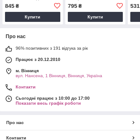
посудомийної машини
(C00857974) для
C00
845
795
531
₴
₴
посудомийної машини
C00857974
Купити
Купити
Про нас
96% позитивних з 191 відгука за рік
Працює з 20.12.2010
м. Вінниця
вул. Нансена, 1 Вінниця, Вінниця, Україна
Контакти
Сьогодні працює з 10:00 до 17:00
Показати весь графік роботи
Про нас
Контакти