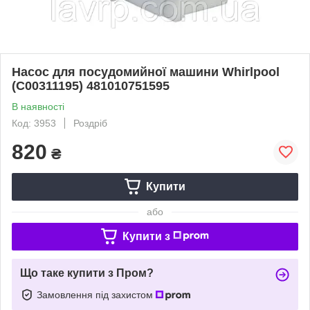
Насос для посудомийної машини Whirlpool
(C00311195) 481010751595
В наявності
Код: 3953
Роздріб
820
₴
Купити
або
Купити з
Що таке купити з Пром?
Замовлення під захистом