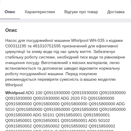
Опис
Характеристики
Відгуки про товар
Доставка
Опис
Насос для посудомийної машини Whirlpool WH-035 з кодами
C00311195 та 481010751595 призначений для ефективної
циркуляції та зливу води під час циклу миття. Забезпечує
стабільну роботу системи, необхідний тиск води та рівномірне
очищення посуду. Виготовлений з якісних матеріалів, легко
встановлюється та допомагає швидко відновити нормальну
роботу посудомийної машини. Перед покупкою
рекомендується перевірити сумісність із вашою моделлю
Whirlpool.
Whirlpool
ADG 100 Q0915930000 Q0915930000 Q0915930000
Q0915930000 Q0915930000 ADG 2020 FD Q0915800000
Q0915800000 Q0915800000 Q0915800000 Q0915800000 ADG
5010 Q0915850000 Q0915850000 Q0915850000 Q0915850000
Q0915850000 ADG 50101 Q0915850001 Q0915850001
Q0915850001 Q0915850001 Q0915850001 ADG 50102
Q0915850002 Q0915850002 Q0915850002 Q0915850002