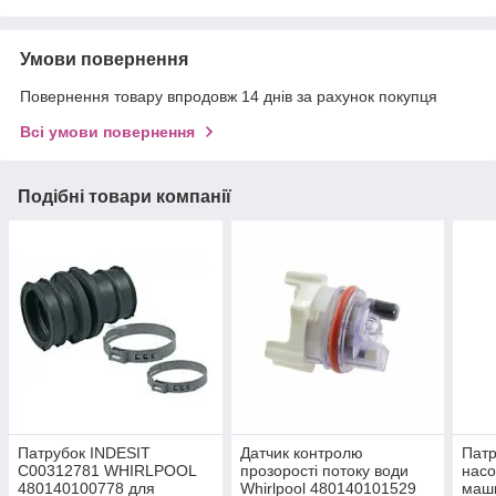
Умови повернення
Повернення товару впродовж 14 днів за рахунок покупця
Всі умови повернення
Подібні товари компанії
Патрубок INDESIT
Датчик контролю
Патр
C00312781 WHIRLPOOL
прозорості потоку води
насо
480140100778 для
Whirlpool 480140101529
маши