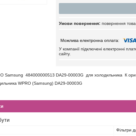
повернення това
У компанії підключені електронні пла
сайту.
RO Samsung 484000000513 DA29-00003G для холодильника К ор
одильника WPRO (Samsung) DA29-00003G
ки
бути
Фільтри д