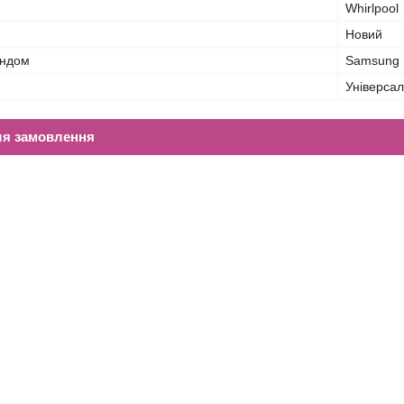
Whirlpool
Новий
ендом
Samsung
Універса
ля замовлення