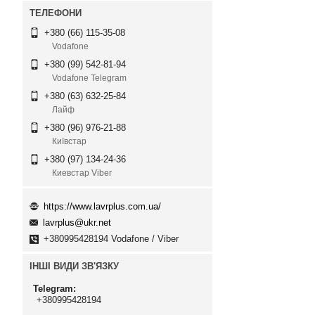
+380 (66) 115-35-08
Vodafone
+380 (99) 542-81-94
Vodafone Telegram
+380 (63) 632-25-84
Лайф
+380 (96) 976-21-88
Київстар
+380 (97) 134-24-36
Киевстар Viber
https://www.lavrplus.com.ua/
lavrplus@ukr.net
+380995428194 Vodafone / Viber
ІНШІ ВИДИ ЗВ'ЯЗКУ
Telegram
+380995428194