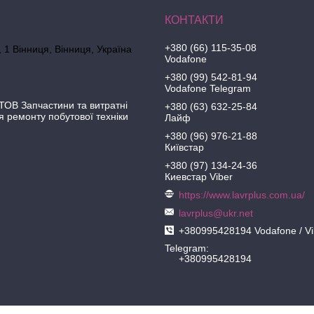
+380 (66) 115-35-08
 1 Вінниця, Вінниця, Україна
Vodafone
+380 (99) 542-81-94
Vodafone Telegram
ОВ Запчастини та витратні
+380 (63) 632-25-84
я ремонту побутової техніки
Лайф
+380 (96) 976-21-88
Київстар
+380 (97) 134-24-36
Киевстар Viber
https://www.lavrplus.com.ua/
lavrplus@ukr.net
+380995428194 Vodafone / Vi
Telegram
+380995428194