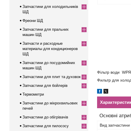
Запчастини для холодильників
ШД
Фреони ШД
Запчастини для пральних
машин ШД
Запчасти и расходные
материалы для кондиционеров
ШД
Запчастини до посудомийних
машин ШД
Фільтр води WP
Запчастини для плит та духовок
Фильтр для хол
Запчастини для бойлерів
Термометри
Характеристи
Запчастини до мікрохвильових
печей
Основні атри
Запчастини до обігрівачів
Вид запчастини
Запчастини для пилососу