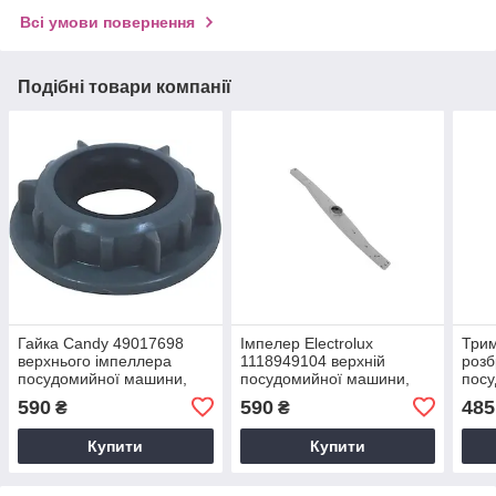
Всі умови повернення
Подібні товари компанії
Гайка Candy 49017698
Імпелер Electrolux
Трим
верхнього імпеллера
1118949104 верхній
розб
посудомийної машини,
посудомийної машини,
пос
Установче кільце
розбризкувач
Bek
590
590
485
₴
₴
посудомийки
Купити
Купити