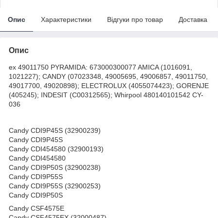
Опис
Характеристики
Відгуки про товар
Доставка
Опис
ех 49011750 PYRAMIDA: 673000300077 AMICA (1016091,
1021227); CANDY (07023348, 49005695, 49006857, 49011750,
49017700, 49020898); ELECTROLUX (4055074423); GORENJE
(405245); INDESIT (C00312565); Whirpool 480140101542 CY-
036
Candy CDI9P45S (32900239)
Candy CDI9P45S
Candy CDI454580 (32900193)
Candy CDI454580
Candy CDI9P50S (32900238)
Candy CDI9P55S
Candy CDI9P55S (32900253)
Candy CDI9P50S
Candy CSF4575E
Candy CSF4575EX (32000487)