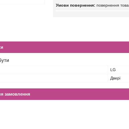
повернення това
ки
бути
LG
Двері
ля замовлення