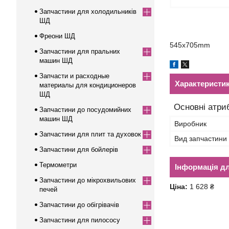
Запчастини для холодильників
ШД
Фреони ШД
545x705mm
Запчастини для пральних
машин ШД
Запчасти и расходные
Характеристи
материалы для кондиционеров
ШД
Основні атри
Запчастини до посудомийних
машин ШД
Виробник
Запчастини для плит та духовок
Вид запчастини
Запчастини для бойлерів
Термометри
Інформація д
Запчастини до мікрохвильових
Ціна:
1 628 ₴
печей
Запчастини до обігрівачів
Запчастини для пилососу