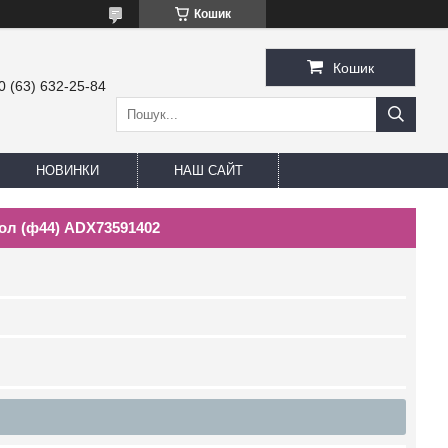
Кошик
Кошик
0 (63) 632-25-84
НОВИНКИ
НАШ САЙТ
хол (ф44) ADX73591402