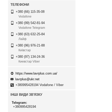
+380 (66) 115-35-08
Vodafone
+380 (99) 542-81-94
Vodafone Telegram
+380 (63) 632-25-84
Лайф
+380 (96) 976-21-88
Київстар
+380 (97) 134-24-36
Киевстар Viber
https://www.lavrplus.com.ua/
lavrplus@ukr.net
+380995428194 Vodafone / Viber
ІНШІ ВИДИ ЗВ'ЯЗКУ
Telegram
+380995428194