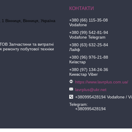
+380 (66) 115-35-08
 1 Вінниця, Вінниця, Україна
Vodafone
+380 (99) 542-81-94
Vodafone Telegram
ОВ Запчастини та витратні
+380 (63) 632-25-84
я ремонту побутової техніки
Лайф
+380 (96) 976-21-88
Київстар
+380 (97) 134-24-36
Киевстар Viber
https://www.lavrplus.com.ua/
lavrplus@ukr.net
+380995428194 Vodafone / Vi
Telegram
+380995428194