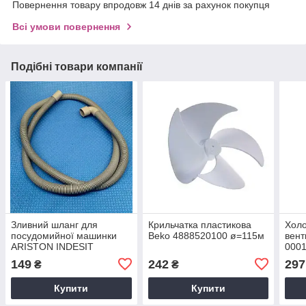
Повернення товару впродовж 14 днів за рахунок покупця
Всі умови повернення
Подібні товари компанії
Зливний шланг для
Крильчатка пластикова
Холо
посудомийної машинки
Beko 4888520100 ø=115м
вент
ARISTON INDESIT
000
C00054869,
холо
149
242
297
₴
₴
482000022642 2 метра ø
=21мм; ø =29мм / AR-111
Купити
Купити