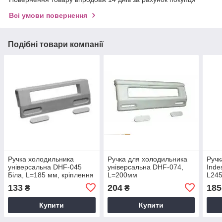
Всі умови повернення
Подібні товари компанії
Ручка холодильника
Ручка для холодильника
Ручк
універсальна DHF-045
універсальна DHF-074,
Inde
Біла, L=185 мм, кріплення
L=200мм
L245
95-165мм
133
204
185
₴
₴
Купити
Купити