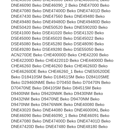
DNE46090 Beko DNE46090_2 Beko DNE47000 Beko
DNE47080 Beko DNE47400D Beko DNE47401D Beko
DNE47430 Beko DNE47560 Beko DNE49480 Beko
DNE49480 Beko DNE49480D Beko DNE49480D Beko
DNE50420 Beko DNE50520 Beko DNE59020D Beko
DSE41000 Beko DSE41020 Beko DSE41320 Beko
DSE45000 Beko DSE45020 Beko DSE45022 Beko
DSE45080 Beko DSE45280 Beko DSE48090 Beko
DSE49280 Beko DSE49280 Beko DSE55050 Beko
ACN270DE Beko CHE40000D Beko CHE42200 Beko
CHE42200D Beko CHE42201D Beko CHE44000D Beko
CHE46260 Beko CHE46260 Beko CHE46260D Beko
CHE46260DE Beko CHE46260_1 Beko CNE50520DE
Beko D18410SM Beko D18451SM Beko D28410SME
Beko D29460NME Beko D70450 Beko D70470N Beko
D70470NE Beko D8410SM Beko D8451SM Beko
D9400NM Beko D9420NMK Beko D9430NM Beko
D9432NM Beko D9470NE Beko D9470NM Beko
D9470NM Beko D9476NMK Beko DNE40080 Beko
DNE43020 Beko DNE44080 Beko DNE46000KL Beko
DNE46090 Beko DNE46090_1 Beko DNE46091 Beko
DNE47080 Beko DNE47400D Beko DNE47401D Beko
DNE47420D Beko DNE47480 Beko DNE48180 Beko