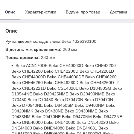
Опис
Характеристики
Відгуки про товар
Доставка
Опис
Ручка дверей холодильника Beko 4326390100
Відстань між кріпленнями:
260 мм
Повна довжина:
280 мм
Beko ACN170DE Beko CHE40000D Beko CHE42200
Beko CHE42200 Beko CHE42200D Beko CHE42201D
Beko CHE44000D Beko CHE44000DE Beko CHE46260
Beko CHE46260 Beko CHE46260D Beko CHE46260D_2
Beko CNE42221D Beko CSE43201 Beko D18450SM Beko
D19544NE Beko D29425NME Beko D29490NME Beko
D70450 Beko D70450 Beko D70470N Beko D70470N
Beko D70540NE Beko D8450SM Beko D9400NM Beko
D9420NMK Beko D9430NE Beko D9430NME Beko
D9433NM Beko D9470NE Beko D9470NM Beko D9472NE
Beko DNE40000 Beko DNE40080 Beko DNE43020 Beko
DNE44080 Beko DNE44080 Beko DNE44081 Beko
DNE45090 Beko DNE46000 Beko DNE46000KL Beko