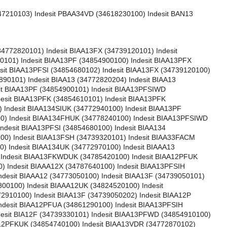
47210103) Indesit PBAA34VD (34618230100) Indesit BAN13
33F (34739420101) Indesit BIAA134P (34853580100) Indesit BIAA33FSIY (34778290101) Indesit BIAA13SIWDUK (34836670102) Indesit BIA13FX (34739060101) Indesit BIAA34F (34739470100) Indesit BIAA13PKDR (34853830101) Indesit BIAA134PSIUK (34853650102) Indesit BIAA14PDR (34853610102) Indesit BIAA134P (34853580102) Indesit BIAAA23VXY (34774250100) Indesit BIAA14PX (34854300100) Indesit BIAAA13VX (34772990101) Indesit BIA134FSUK (34739390100) Indesit BIAA13WDUK (34836680101) Indesit BIAA13X (34801000102) Indesit BIAA33FSI (34778280100) Indesit BIAA33FSIY (34778290102) Indesit BIAA134PSIUK (34853650100) Indesit BIAA3377F (34739490100) Indesit BIA33FX (34739410200) Indesit BIAA13FH (34739110100) Indesit BIAA33FSIY (34778290103) Indesit BIAA134PXUK (34853630102) Indesit BIA12FKUK (34743970100) Indesit BIAA13X (34801000101) Indesit NBIAAA13PR (34853620100) Indesit NBIAAA13RX (34803920100) Indesit BIAA13XH (34801640102) Indesit BIAA23VSIY (34774260100) Indesit BIAA14PDR (34853610101) Indesit BIAA13SIWD (34851150101) Indesit BIAA33FSIOUK (34867340200) Indesit BIAA13F (34739050100) Indesit BIA134FUK (34739370100) Indesit BIAA134PSI (34854090102) Indesit BIAAA14X (34773380100) Indesit BIAA33FXO (34867300200) Indesit NBIAAA13PRX (34854160100) Indesit BIAA33FXHY (34778310102) Indesit BIAA14PX (34854300102) Indesit BIAA33FS (34739440101) Indesit BIAA134PSI (34854090100) Indesit BIAA14PX (34854300101) Indesit BIAA14PDR (34853610100) Indesit BIAA13WD (34848970102) Indesit BIA13F (34739340100) Indesit BIAA13X (34801000100) Indesit BIAA13H (34773000102) Indesit WBIAA13PVDR (34854210100) Indesit BIAA33FSIO (34867310200) Indesit BIAA34FSI (34778270102) Indesit BIAA13H (34773000101) Indesit BIAA33FXH (34739460101) Indesit BIAA3377F (34739490101) Indesit BIA134FSUK (34739390101) Indesit BIAA34FXHD (34739550101) Indesit NBIAAA13R (34803900100) Indesit DBIAA344FUK (34831630102) Indesit BIAA33FSD (34739580101) Indesit BIAAA14 (34773370100) Indesit BIAA34FSI (34778270101) Indesit BIAA33FSIOUK (34867340100) Indesit BIAAA33FXY (34849960101) Indesit BIAA34FS (34739530100) Indesit BIAA33FX (34739450100) Indesit BIAA34FX (34739480100) Indesit BIAA33FXY (34848960101) Indesit NBIAA15H (81774490100) Indesit WBIAA13PVDR (34854210101) Indesit BIAAA34FXHY (34849970100) Indesit BIAA13H (34773000103) Indesit BIAA33FXHY (34778310100) Indesit BIAA34FX (34739480102) Indesit DBIAA344FUK (34831630101) Indesit BIAA33FH (34739430100) Indesit WBIAA13F (34783800100) Indesit NBIAAA14 (34803910100) Indesit BIAA33FX (34739450101) Indesit BIAA33FSD (34739580100) Indesit BIAA34FX (34739480101) Indesit BIAA33FXHY (34778310101) Indesit BIAA33FXO (34867300100) Indesit BIAA33FSIO (34867310100) Indesit NBIAAA14X (34824500100) Indesit BIAAA33FXY (34849960100) Indesit DBIAA344FUK (34831630103) Indesit BIAA14DR (34773400101) Indesit DBIAA344FUK (34831630100) Indesit BIAA33FXH (34739460100) Indesit WBIAA13VDR (34783790100) Indesit WBIAA13VDR (34783790102) Indesit BIAA34FXHD (34739550100) Indesit BIAA33FS (34739440100) Indesit BIAA13H (34773000104) Indesit BIAA34FXHY (34778300101) Indesit NBIAAA13PRX (34854160200) Indesit WBIAA13VDR (34783790101) Indesit DBIAA344FUK (34831630104) Indesit NBIAAA14 (34803910101) Indesit NBIAAA14P (34853590100) Indesit BIAA33FH (34739430101) Indesit BIAA34FS (34739530101) Indesit BIAAA33FXHY (34849990100) Indesit BIAA34FX (34739480103) Indesit BIAA33FXHD (34739570100) Indesit BIAA33FXY (34848960100) Indesit BIAA34FXHY (34778300103) Indesit BIAAA34FSIHY (34849980101) Indesit NBIAAA14PX (34854310101) Indesit NBIAA15H (81774490101) Indesit BIAA33FSIO (34867310101) Indesit BIAAA34FSIHY (34849980100) Indesit BIAA33FXY (34848960102) Indesit NBIAAA14P (34853590201) Indesit BIAA34FXHY (34778300102) Indesit BIAA33FSIOUK (34867340101) Indesit BIAAA33FXHY (34849990101) Indesit DBIAA344FUK (34831630105) Indesi