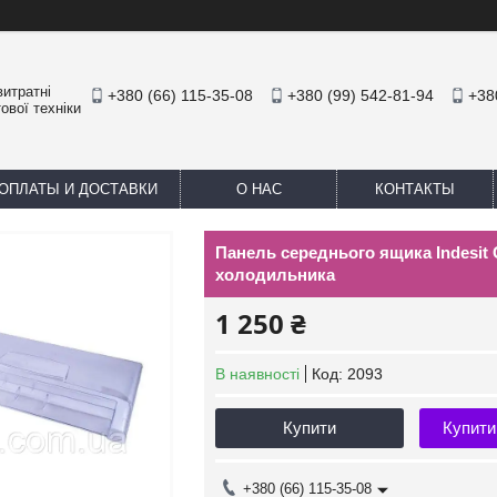
итратні
+380 (66) 115-35-08
+380 (99) 542-81-94
+38
ової техніки
ОПЛАТЫ И ДОСТАВКИ
О НАС
КОНТАКТЫ
Панель середнього ящика Indesit
холодильника
1 250 ₴
В наявності
Код:
2093
Купити
Купити
+380 (66) 115-35-08