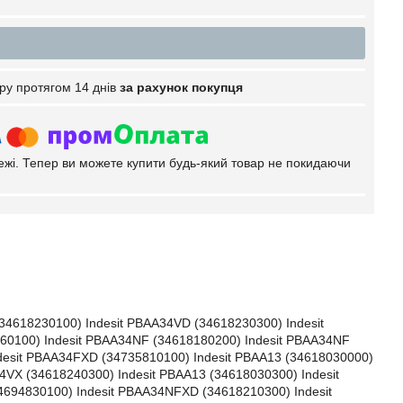
ру протягом 14 днів
за рахунок покупця
тежі. Тепер ви можете купити будь-який товар не покидаючи
34618230100) Indesit PBAA34VD (34618230300) Indesit
60100) Indesit PBAA34NF (34618180200) Indesit PBAA34NF
desit PBAA34FXD (34735810100) Indesit PBAA13 (34618030000)
VX (34618240300) Indesit PBAA13 (34618030300) Indesit
694830100) Indesit PBAA34NFXD (34618210300) Indesit