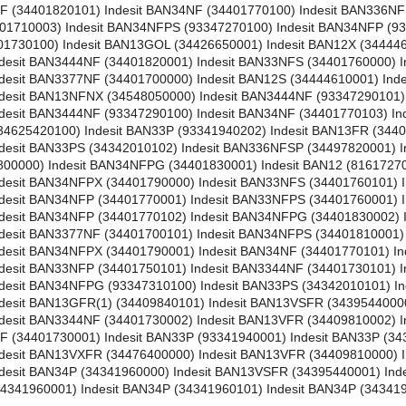
F (34401820101) Indesit BAN34NF (34401770100) Indesit BAN336NFS
1710003) Indesit BAN34NFPS (93347270100) Indesit BAN34NFP (933
1730100) Indesit BAN13GOL (34426650001) Indesit BAN12X (344446
desit BAN3444NF (34401820001) Indesit BAN33NFS (34401760000) I
desit BAN3377NF (34401700000) Indesit BAN12S (34444610001) Ind
ndesit BAN13NFNX (34548050000) Indesit BAN3444NF (93347290101)
desit BAN3444NF (93347290100) Indesit BAN34NF (34401770103) In
34625420100) Indesit BAN33P (93341940202) Indesit BAN13FR (344
desit BAN33PS (34342010102) Indesit BAN336NFSP (34497820001) In
00000) Indesit BAN34NFPG (34401830001) Indesit BAN12 (8161727
ndesit BAN34NFPX (34401790000) Indesit BAN33NFS (34401760101) 
desit BAN34NFP (34401770001) Indesit BAN33NFPS (34401760001) 
ndesit BAN34NFP (34401770102) Indesit BAN34NFPG (34401830002) 
ndesit BAN3377NF (34401700101) Indesit BAN34NFPS (34401810001)
ndesit BAN34NFPX (34401790001) Indesit BAN34NF (34401770101) I
ndesit BAN33NFP (34401750101) Indesit BAN3344NF (34401730101) 
desit BAN34NFPG (93347310100) Indesit BAN33PS (34342010101) I
ndesit BAN13GFR(1) (34409840101) Indesit BAN13VSFR (3439544000
desit BAN3344NF (34401730002) Indesit BAN13VFR (34409810002) I
F (34401730001) Indesit BAN33P (93341940001) Indesit BAN33P (3
desit BAN13VXFR (34476400000) Indesit BAN13VFR (34409810000) I
desit BAN34P (34341960000) Indesit BAN13VSFR (34395440001) Ind
34341960001) Indesit BAN34P (34341960101) Indesit BAN34P (34341