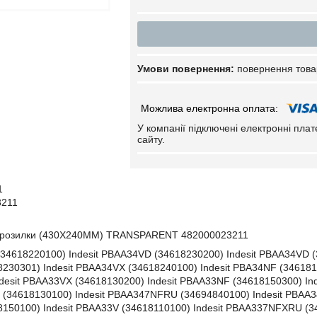
повернення това
У компанії підключені електронні пла
сайту.
1
3211
орозилки (430X240MM) TRANSPARENT 482000023211
(34618220100) Indesit PBAA34VD (34618230200) Indesit PBAA34VD (
230301) Indesit PBAA34VX (34618240100) Indesit PBA34NF (346181
desit PBAA33VX (34618130200) Indesit PBAA33NF (34618150300) In
 (34618130100) Indesit PBAA347NFRU (34694840100) Indesit PBAA34
150100) Indesit PBAA33V (34618110100) Indesit PBAA337NFXRU (34