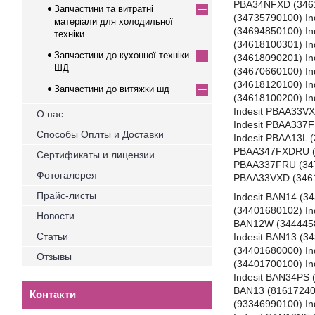
PBA34NFXD (3461
Запчастини та витратні
(34735790100) I
матеріали для холодильної
(34694850100) I
техніки
(34618100301) I
Запчастини до кухонної техніки
(34618090201) I
ШД
(34670660100) I
(34618120100) I
Запчастини до витяжки шд
(34618100200) In
Indesit PBAA33V
О нас
Indesit PBAA337
Способы Оплты и Доставки
Indesit PBAA13L 
PBAA347FXDRU (3
Сертификаты и лицензии
PBAA337FRU (347
Фотогалерея
PBAA33VXD (3461
Прайс-листы
Indesit BAN14 (3
(34401680102) In
Новости
BAN12W (34444580
Статьи
Indesit BAN13 (3
(34401680000) In
Отзывы
(34401700100) In
Indesit BAN34PS 
BAN13 (81617240
Контакти
(93346990100) In