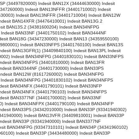
P (34497820000) Indesit BAN12X (34444630000) Indesit
47260000) Indesit BAN13NFFR (34401710002) Indesit
30003) Indesit BAN13NFFR (34401710004) Indesit BAN12W
ndesit BAN14XFR (34476410001) Indesit BAN13G.2
esit BAN13S.2 (34381600204) Indesit BAN34NFPG
 Indesit BAN33NF (34401750102) Indesit BAN3444NF
desit BAN18G (34347230000) Indesit BAN13 (34359550100)
09800001) Indesit BAN33NFPS (34401760100) Indesit BAN13S
desit BAN13GFR(1) (34409840100) Indesit BAN13PL Indesit
0002) Indesit BAN34NFPG (34401830101) Indesit BAN33NFPS
Indesit BAN34NFPS (34401810000) Indesit BAN13FR
Indesit BAN3344NF (34401730000) Indesit BAN33PS
Indesit BAN12W (81617260002) Indesit BAN34NFPG
 Indesit BAN34NFPG (34401830102) Indesit BAN34NFPS
ndesit BAN34NFX (34401790101) Indesit BAN33NFP
Indesit BAN34NFX (34401790103) Indesit BAN34NFPS
ndesit BAN3377NF (34401700002) Indesit BAN33NF
0) Indesit BAN34NFPX (34401790100) Indesit BAN34NFP
ndesit BAN33PS (34342010000) Indesit BAN33P (93341940302)
4341940000) Indesit BAN13VFR (34409810001) Indesit BAN33P
ndesit BAN33P (93341940000) Indesit BAN3377NF
esit BAN34NFPG (93347310101) Indesit BAN34P (34341960102)
960100) Indesit BAN33P (34434480000) Indesit BAN33P