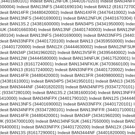
(34401680101) Indesit BAN12NFUK (34401670203) Indesit BAN34NFP
00004) Indesit BAN13NFS (34401690104) Indesit BAN12 (816172700
desit BAN14FR (34480420002) Indesit BAN14XFR (34476410002) Ind
ndesit BAN13NFS (34401690001) Indesit BAN12NFUK (34401670304)
desit BAN13S.2 (34381600000) Indesit BAN34PS (34341950000) Inde
UK (34401660304) Indesit BAN13NF (34401740003) Indesit BAN12NF
80104) Indesit BAN13NFS (34401690000) Indesit BAN33NFPS (34401
desit BAN33NFPX (34401720100) Indesit BAN13 (34359550000) Inde
 (34401720000) Indesit BAN12X (34444630002) Indesit BAN12NFSUK
desit BAN34P (34341960202) Indesit BAN13VSFR (34395440002) Ind
ndesit BAN12W (34444580000) Indesit BAN134NFUK (34617520001) I
ndesit BAN13 (81617240001) Indesit BAN134NFKUK (34703660100) I
desit BAN13 (81617240002) Indesit BAN33NFPX (34401720002) Ind
desit BAN14FR (34480420003) Indesit BAN13FR (34409800002) Inde
 (34381610001) Indesit BAN34PS (34341950101) Indesit BAN13 (343
desit BAN3444NF (34401820203) Indesit BAN34NFPS (93347270101) 
 (93347280100) Indesit BAN13S.2 (34381600104) Indesit BAN13NFFR
410000) Indesit BAN34NFPX (34401790102) Indesit BAN12S (344446
ndesit BAN13NFS (34401690002) Indesit BAN33NFPX (34401720101) 
ndesit BAN34NFPX (93347280101) Indesit BAN13NFFR (34401710001
desit BAN14FR (34480420001) Indesit BAN34P (34341960200) Indes
K (93347000100) Indesit BAN134NFSUK (34617550000) Indesit BAN3
6400001) Indesit BAN33NFPX (34401720200) Indesit BAN12X (34444
desit BAN13S (81617290001) Indesit BAN3444NF (34401820000) Ind