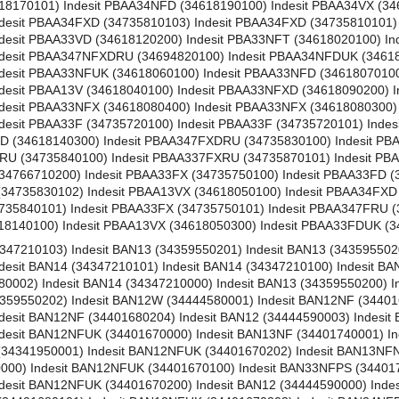
8170101) Indesit PBAA34NFD (34618190100) Indesit PBAA34VX (346
ndesit PBAA34FXD (34735810103) Indesit PBAA34FXD (34735810101)
ndesit PBAA33VD (34618120200) Indesit PBA33NFT (34618020100) 
ndesit PBAA347NFXDRU (34694820100) Indesit PBAA34NFDUK (34618
ndesit PBAA33NFUK (34618060100) Indesit PBAA33NFD (3461807010
ndesit PBAA13V (34618040100) Indesit PBAA33NFXD (34618090200) 
ndesit PBAA33NFX (34618080400) Indesit PBAA33NFX (34618080300
desit PBAA33F (34735720100) Indesit PBAA33F (34735720101) Inde
XD (34618140300) Indesit PBAA347FXDRU (34735830100) Indesit PB
FRU (34735840100) Indesit PBAA337FXRU (34735870101) Indesit PB
(34766710200) Indesit PBAA33FX (34735750100) Indesit PBAA33FD (
4735830102) Indesit PBAA13VX (34618050100) Indesit PBAA34FXD 
35840101) Indesit PBAA33FX (34735750101) Indesit PBAA347FRU (
8140100) Indesit PBAA13VX (34618050300) Indesit PBAA33FDUK (3
4347210103) Indesit BAN13 (34359550201) Indesit BAN13 (343595502
desit BAN14 (34347210101) Indesit BAN14 (34347210100) Indesit BA
002) Indesit BAN14 (34347210000) Indesit BAN13 (34359550200) I
4359550202) Indesit BAN12W (34444580001) Indesit BAN12NF (3440
desit BAN12NF (34401680204) Indesit BAN12 (34444590003) Indesi
desit BAN12NFUK (34401670000) Indesit BAN13NF (34401740001) I
(34341950001) Indesit BAN12NFUK (34401670202) Indesit BAN13NFN
000) Indesit BAN12NFUK (34401670100) Indesit BAN33NFPS (34401
desit BAN12NFUK (34401670200) Indesit BAN12 (34444590000) Inde