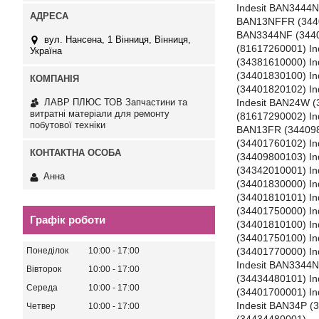
Indesit BAN3444N
BAN13NFFR (3440
BAN3344NF (3440
вул. Нансена, 1 Вінниця, Вінниця,
(81617260001) In
Україна
(34381610000) In
(34401830100) I
(34401820102) In
ЛАВР ПЛЮС ТОВ Запчастини та
Indesit BAN24W (
витратні матеріали для ремонту
(81617290002) In
побутової техніки
BAN13FR (344098
(34401760102) I
(34409800103) In
(34342010001) I
Анна
(34401830000) I
(34401810101) I
(34401750000) I
Графік роботи
(34401810100) In
(34401750100) I
(34401770000) In
Понеділок
10:00
17:00
Indesit BAN3344N
Вівторок
10:00
17:00
(34434480101) In
Середа
10:00
17:00
(34401700001) In
Indesit BAN34P (
Четвер
10:00
17:00