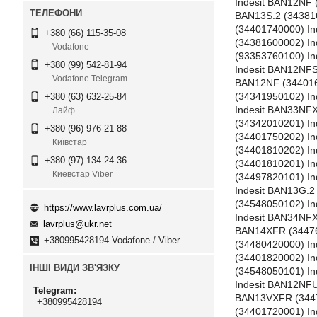
Indesit BAN12NF 
BAN13S.2 (343816
(34401740000) In
+380 (66) 115-35-08
(34381600002) I
Vodafone
(93353760100) In
+380 (99) 542-81-94
Indesit BAN12NFS
Vodafone Telegram
BAN12NF (344016
(34341950102) In
+380 (63) 632-25-84
Indesit BAN33NFX
Лайф
(34342010201) In
+380 (96) 976-21-88
(34401750202) I
Київстар
(34401810202) I
+380 (97) 134-24-36
(34401810201) In
Киевстар Viber
(34497820101) In
Indesit BAN13G.2
(34548050102) In
https://www.lavrplus.com.ua/
Indesit BAN34NFX
lavrplus@ukr.net
BAN14XFR (34476
+380995428194 Vodafone / Viber
(34480420000) I
(34401820002) I
ІНШІ ВИДИ ЗВ'ЯЗКУ
(34548050101) In
Indesit BAN12NFU
Telegram
BAN13VXFR (3447
+380995428194
(34401720001) In