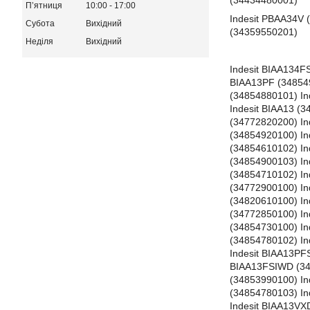
(34434480001)
Пʼятниця
10:00
17:00
Indesit PBAA34V 
Субота
Вихідний
(34359550201)
Неділя
Вихідний
Indesit BIAA134FSIUK (34774860100) Indesit BIAA13P (34853880101) Indesit BIAA13 (34772820101) Indesit BIAA13FX (34739120101) Indesit BIAA13PF (34854900102) Indesit BIAA13PFX (34854880100) Indesit BIAA12P (34853990101) Indesit BIAA13PF (34854900100) Indesit BIAA13PFX (34854880101) Indesit BIAA13PFX (34854880102) Indesit BIAA13P (34853880100) Indesit BIAA13PFSI (34854680102) Indesit BIAA13FX (34739120100) Indesit BIAA13 (34772820100) Indesit BIAA13 (34772820202) Indesit BIAA13PSI (34853890101) Indesit BIAA13 (34772820204) Indesit BIAA13 (34772820200) Indesit BIAA13PFX (34854880105) Indesit BIAA13 (34772820203) Indesit BIAA13PF (34854900101) Indesit BIAA13PFSIWD (34854920100) Indesit BIAA12PUA (34861280100) Indesit BIAA12PF (34854830100) Indesit BIAA13PFK (34854610101) Indesit BIAA13PFK (34854610102) Indesit BIAA13PFSIH (34854780100) Indesit BIAA13PFSI (34854680101) Indesit BIAA134SIUK (34772940100) Indesit BIAA13PF (34854900103) Indesit BIAA13PFSIWD (34854920103) Indesit BIAA13FSH (34739320100) Indesit BIAA134FHUK (34778240100) Indesit BIAA13PFSIWD (34854710102) Indesit BIAA13FSI (34778260100) Indesit BIAA13PVDR (34854240101) Indesit BIAA13PFSI (34854680100) Indesit BIAA134 (34772900100) Indesit BIAA134PFKUK (34872660101) Indesit BIAA134XUK (347729201