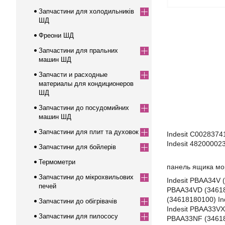
Запчастини для холодильників
ШД
Фреони ШД
Запчастини для пральних
машин ШД
Запчасти и расходные
материалы для кондиционеров
ШД
Запчастини до посудомийних
машин ШД
Запчастини для плит та духовок
Indesit C0028374
Indesit 48200002
Запчастини для бойлерів
Термометри
панель ящика м
Запчастини до мікрохвильових
Indesit PBAA34V 
печей
PBAA34VD (34618
(34618180100) In
Запчастини до обігрівачів
Indesit PBAA33VX
Запчастини для пилососу
PBAA33NF (34618