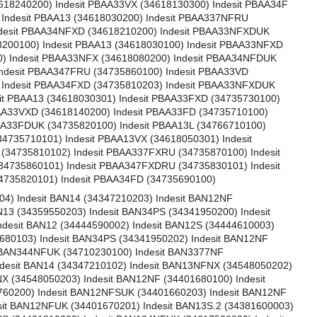
18240200) Indesit PBAA33VX (34618130300) Indesit PBAA34F
 Indesit PBAA13 (34618030200) Indesit PBAA337NFRU
Indesit PBAA34NFXD (34618210200) Indesit PBAA33NFXDUK
200100) Indesit PBAA13 (34618030100) Indesit PBAA33NFXD
0) Indesit PBAA33NFX (34618080200) Indesit PBAA34NFDUK
Indesit PBAA347FRU (34735860100) Indesit PBAA33VD
) Indesit PBAA34FXD (34735810203) Indesit PBAA33NFXDUK
sit PBAA13 (34618030301) Indesit PBAA33FXD (34735730100)
AA33VXD (34618140200) Indesit PBAA33FD (34735710100)
AA33FDUK (34735820100) Indesit PBAA13L (34766710100)
34735710101) Indesit PBAA13VX (34618050301) Indesit
(34735810102) Indesit PBAA337FXRU (34735870100) Indesit
34735860101) Indesit PBAA347FXDRU (34735830101) Indesit
4735820101) Indesit PBAA34FD (34735690100)
04) Indesit BAN14 (34347210203) Indesit BAN12NF
N13 (34359550203) Indesit BAN34PS (34341950200) Indesit
ndesit BAN12 (34444590002) Indesit BAN12S (34444610003)
1680103) Indesit BAN34PS (34341950202) Indesit BAN12NF
t BAN344NFUK (34710230100) Indesit BAN3377NF
ndesit BAN14 (34347210102) Indesit BAN13NFNX (34548050202)
X (34548050203) Indesit BAN12NF (34401680100) Indesit
760200) Indesit BAN12NFSUK (34401660203) Indesit BAN12NF
sit BAN12NFUK (34401670201) Indesit BAN13S.2 (34381600003)