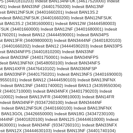
S (34401810203) Indesit BAN134NFUK (34617520000) Indesit
01) Indesit BAN33NF (34401750200) Indesit BAN13NF
esit BAN12NFSUK (34401660201) Indesit BAN13S.2
 Indesit BAN12NFSUK (34401660200) Indesit BAN12NFSUK
sit BAN13S.2 (34381600001) Indesit BAN12W (34444580003)
SUK (34401660000) Indesit BAN12NF (34401680001) Indesit
760201) Indesit BAN12 (34444590001) Indesit BAN34PS
sit BAN13FR (34409800003) Indesit BAN3444NF (34401820103)
 (34401660202) Indesit BAN12 (34444590203) Indesit BAN33PS
esit BAN34NFPS (34401810200) Indesit BAN33NF
ndesit BAN33NF (34401750001) Indesit BAN34NFPS
ndesit BAN13NFNX (34548050100) Indesit BAN34NFS
esit BAN14XFR (34476410102) Indesit BAN336NFSP
sit BAN33NFP (34401750201) Indesit BAN13NFS (34401690003)
59550101) Indesit BAN12 (34444590103) Indesit BAN13NFNX
Indesit BAN13NF (34401740002) Indesit BAN13 (34359550304)
 (34401710000) Indesit BAN34NFX (34401790203) Indesit
10002) Indesit BAN13VFR (34409810003) Indesit BAN14FR
Indesit BAN34NFP (93347260100) Indesit BAN3444NF
) Indesit BAN12NFSUK (34401660100) Indesit BAN13NFNX
it BAN13GOL (34426650000) Indesit BAN18G (34347230100)
444NF (34401820100) Indesit BAN12S (34444610000) Indesit
630001) Indesit BAN34NF (93347260101) Indesit BAN33NFX
esit BAN12X (34444630103) Indesit BAN13NF (34401740104)