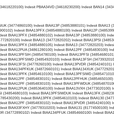
(34618220100) Indesit PBAA34VD (34618230200) Indesit BAN14 (343
00) Indesit BIAA13FSH (34739320101) Indesit BIAA33FACM (34820610100) Indesit BIAA13PFK (34854610100) Indesit BIAA13PFSIWD (34854710100) Indesit BIAA134UK (34772970100) Indesit BIAAA13 (34772850100) Indesit BIAA12PF (34854830101) Indesit BIAA12PFHUK (34854650100) Indesit BIAA13FKWDUK (34785420100) Indesit BIAA12PFUK (34854730100) Indesit BIAA12PF (34854830103) Indesit BIAA13PFWDUK (34854870100) Indesit BIAAA12X (34787640100) Indesit BIAA13PFSIH (34854780102) Indesit BIAA12PUK (34853640100) Indesit BIAA13VXH (34773020100) Indesit BIAAA12 (34773050100) Indesit BIAA13F (34739050101) Indesit BIAA13PFSI (34854680103) Indesit BIAA13PFSIWDUK Indesit BIAA13FK (34823800100) Indesit BIAAA12UK (34824520100) Indesit BIAA13FSIWD (34785430200) Indesit BIAA13PFK (34854610103) Indesit BIAA130 (34772910100) Indesit BIAA13F (34739050202) Indesit BIAA12P (34853990100) Indesit BIAA12PF (34854830102) Indesit BIAA13PVDR (34854240100) Indesit BIAA12PFUA (34861290100) Indesit BIAA13PFSIH (34854780103) Indesit BIAA33FXHY (34778310203) Indesit BIAA131 (81774500100) Indesit BIA12F (34739330101) Indesit BIAA13PFWD (34854910100) Indesit BIAA13VXDR (34772890102) Indesit BIAA134PFUK (34854660100) Indesit BIAA12PFKUK (34854740100) Indesit BIAA13VDR (34772870102) Indesit BIAA13XDR (34772840101) Indesit BIAA13PXDR (34853900101) Indesit BIAA13VXH (34773020101) Indesit BIAA13PFKWDU (34854590100) Indesit BIAA13FSIH (34778330100) Indesit BIAA13VXH (34773020102) Indesit BIAA13SI (34772830103) Indesit BIAA13SI (34772830100) Indesit BIAAA13RW (34874470100) Indesit BIAAA13X (34772860100) Indesit BIAA14X (34773390100) Indesit BIAA12SIUK (34772960100) Indesit BIAA13PX (34853870100) Indesit BIAA13PFSIWD (34854710103) Indesit BIAA13F (34739050102) Indesit BIAA130 (34772910101) Indesit BIAA12PFUA (34861290103) Indesit BIAA13VXDR (34772890101) Indesit BIAAA13P (34854270100) Indesit BIAAA13X (34772860101) Indesit BIAA13VDR (34772870100) Indesit BIAA13VSIDR (34772880102) Indesit BIAAA12P (34853860100) Indesit BIAA13SI (34772830102) Indesit BIAA12PSI (34853980100) Indesit BIAA33FXHY (34778310201) Indesit BIAA13VSIDR (34772880101) Indesit BIAA134PFSIUK (34854810100) Indesit BIAA13XDR (34772840103) Indesit BIAA12 (34773070100) Indesit BIAA12(1) (81774520100) Indesit BIAA13PFKWDUK (34854590103) Indesit BIAA12F (34739030100) Indesit BIAA13XDR (34772840102) Indesit NBIAAA13PR (34853620200) Indesit BIAAA13PX (34854280100) Indesit BIAA13SI (34772830101) Indesit BIAA12FSIUK (34778220100) Indesit BIA13F (34739340101) Indesit BIAA12PSIUK (34853600100) Indesit BIA12FKUK (34743970101) Indesit BIAA130X (34801650100) Indesit BIAA12SIUK (34772960101) Indesit BIAA13KDR (34823830101) Indesit BIAA12PFSIUK (34854850100) Indesit BIAA134PUK (34854320100) Indesit BIAA13VSIDR (34772880100) Indesit BIA12FUK (34739350101) Indesit BIA134FHUK (34747830101) Indesit BIAA13VDR (34772870101) Indesit BIAA134PUK (34854320102) Indesit BIAA12(1) (81774520101) Indesit BIAA13VXDR (34772890100) Indesit BIAA13SI (34772830104) Indesit BIAA13XDR (34772840100) Indesit BIAA134UK (34772970101) Indesit BIAA13PH (34854360101) Indesit BIAA12FKUK (34774880100) Indesit BIAA13PSI (34853890100) Indesit BIAAA12PUK (34854140100) Indesit BIAA134FUK (34774890100) Indesit BIAA12UK (34772930100) Indesit BIAA13PX (34853870101) Indesit BIAA12SI (34773060100) Indesit BIAA12PX (34854290101) Indesit BIAA12X (34773080100) Indesit BIAA13WD (34848970101) Indesit BIAA12PX (34854290100) Indesit BIAAA13VX (34772990100) Indesit BIAAA12PX (34853800100) Indesit BIAA33FXHY (34778310202) Indesit BIA13EX (34784380100) Indesit BIAA134PXUK (34853630100) Indesit BIAAA14PX (34854020101) Indesit BIAA12 (34773070200) Indesit BIAA13PXDR (34853900100) Indesit BIAA34FXHY (34778300100) Indesit BIAAA34FSIHY (34849980201) Indesit BIA13SIEX (34784390100) Indesit BIAA13WDUK (34836680102) Indesit BIAA134PFSIU Indesit BIAAA13PX (34854280101) Indesit BIA134FHUK (34747830100) Indesit BIAA13FWDUK (34785390100) Indesit BIAA13PVXH (34853760100) Indesit BIAA13KDR (34823830102) Indesit BIAA12F (34739030101) Indesit BIAA13FSIWDU (34785410100) Indesit BIAA13FS (34739040101) Indesit BIAA13FWD (34848980100) Indesit BIAA13PVSIDR (34853850101) Indesit BIAA12FUK (34774870100) Indesit BIA12F (34739330100) Indesit BIAA13FSIWDUK Indesit BIAA12PSI (34853980101) Indesit BIAA134SIUK (34772940101) Indesit BIAA13XH (34801640101) Indesit BIAA13XH (34801640103) Indesit BIAA14DR (34773400100) Indesit BIAA13XH (34801640100) Indesit BIAA13FS (34739040102) Indesit BIAA13PVXDR (34853770100) Indesit BIAA13PVSIDR (34853850100) Indesit BIA12FUK (34739350100) Indesit BIAA13X (34801000103) Indesit BIAA34FSI (34778270100) Indesit BIAA34F (34739470101) Indesit BIAA134P (34853580101) Indesit BIAA13FH (34739110101) Indesit BIA13FX (34739060100) Indesit BIAA13SIWDUK (34836670101) Indesit BIAA13PKDR (34853830100) Indesit BIAA13PVXDR (34853770101) Indesit BIAA33F (34739420100) Indesit BIAA