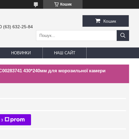
Кошик
Кошик
0 (63) 632-25-84
НОВИНКИ
НАШ САЙТ
 C00283741 430*240мм для морозильної камери
 з