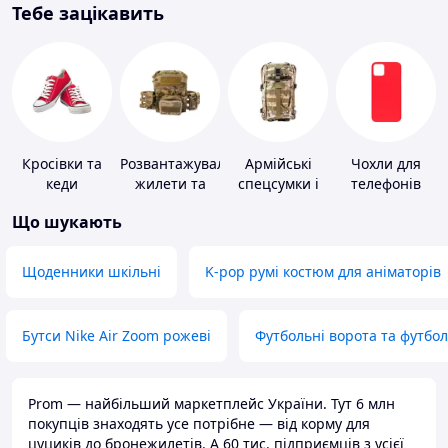
Тебе зацікавить
Кросівки та
Розвантажувальні
Армійські
Чохли для
кеди
жилети та
спецсумки і
телефонів
плитоноски
рюкзаки
Що шукають
без плит
Щоденники шкільні
K-pop румі костюм для аніматорів
Бутси Nike Air Zoom рожеві
Футбольні ворота та футбо
Prom — найбільший маркетплейс України. Тут 6 млн
покупців знаходять усе потрібне — від корму для
цуциків до бронежилетів. А 60 тис. підприємців з усієї