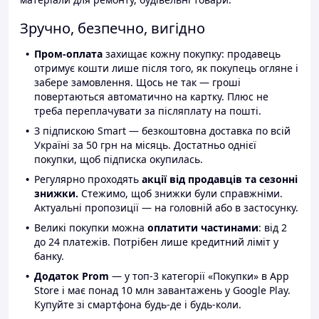
Зручно, безпечно, вигідно
Пром-оплата
захищає кожну покупку: продавець
отримує кошти лише після того, як покупець огляне і
забере замовлення. Щось не так — гроші
повертаються автоматично на картку. Плюс не
треба переплачувати за післяплату на пошті.
З підпискою Smart — безкоштовна доставка по всій
Україні за 50 грн на місяць. Достатньо однієї
покупки, щоб підписка окупилась.
Регулярно проходять
акції від продавців та сезонні
знижки.
Стежимо, щоб знижки були справжніми.
Актуальні пропозиції — на головній або в застосунку.
Великі покупки можна
оплатити частинами
: від 2
до 24 платежів. Потрібен лише кредитний ліміт у
банку.
Додаток Prom
— у топ-3 категорії «Покупки» в App
Store і має понад 10 млн завантажень у Google Play.
Купуйте зі смартфона будь-де і будь-коли.