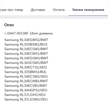
дгуки про товар
Доставка
Оплата
Умови повернення
Опис
= DA47-00138F 18sm довжина
Samsung RL34EGMS1/BWT
Samsung RL33SBSW1/BUS
Samsung RL34ECSW1/BWT
Samsung RL34ECMS1/BWT
Samsung RL34EGSW1/BWT
Samsung RL34SCSW1/BWT
Samsung RL34ECTS1/XEO
Samsung RL33SBMS1/BUL
Samsung RL34ECSW1/XEG
Samsung RL34ECMB1/BWT
Samsung RL34ECVB1/BWT
Samsung RL34HGPS1/XEO
Samsung RL37LGIH1/XEU
Samsung RL37LGSW1/XEU