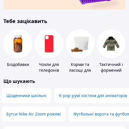
Тебе зацікавить
Біодобавки
Чохли для
Корми та
Тактичний і
телефонів
ласощі для
формений
домашніх
одяг
Що шукають
тварин і
птахів
Щоденники шкільні
K-pop румі костюм для аніматорів
Бутси Nike Air Zoom рожеві
Футбольні ворота та футбо