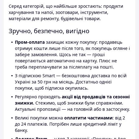
Серед категорій, що найбільше зростають: продукти
харчування та напої, зоотовари, інструменти,
матеріали для ремонту, будівельні товари.
Зручно, безпечно, вигідно
Пром-оплата
захищає кожну покупку: продавець
отримує кошти лише після того, як покупець огляне і
забере замовлення. Щось не так — гроші
повертаються автоматично на картку. Плюс не
треба переплачувати за післяплату на пошті.
З підпискою Smart — безкоштовна доставка по всій
Україні за 50 грн на місяць. Достатньо однієї
покупки, щоб підписка окупилась.
Регулярно проходять
акції від продавців та сезонні
знижки.
Стежимо, щоб знижки були справжніми.
Актуальні пропозиції — на головній або в застосунку.
Великі покупки можна
оплатити частинами
: від 2
до 24 платежів. Потрібен лише кредитний ліміт у
банку.
Додаток Prom
— у топ-3 категорії «Покупки» в App