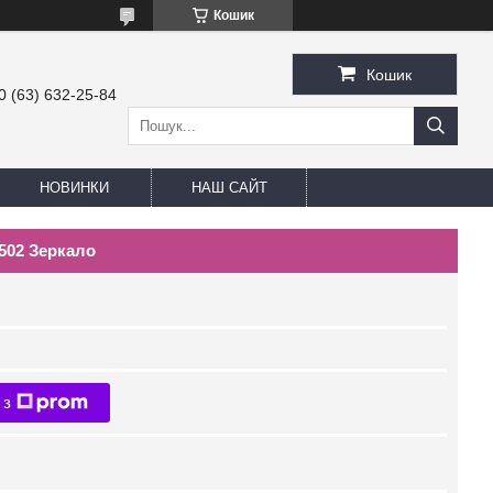
Кошик
Кошик
0 (63) 632-25-84
НОВИНКИ
НАШ САЙТ
502 Зеркало
 з