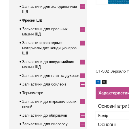
Запчастини для холодильників
ШД
Фреони ШД
Запчастини для пральних
машин ШД
Запчасти и расходные
материалы для кондиционеров
ШД
Запчастини до посудомийних
машин ШД
CT-502 Зеркало т
Запчастини для плит та духовок
Запчастини для бойлерів
Характеристи
Термометри
Запчастини до мікрохвильових
Основні атри
печей
Запчастини до обігрівачів
Колір
Запчастини для пилососу
Основні