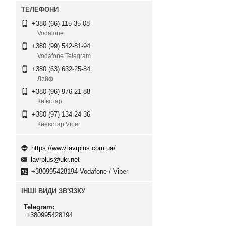
+380 (66) 115-35-08
Vodafone
+380 (99) 542-81-94
Vodafone Telegram
+380 (63) 632-25-84
Лайф
+380 (96) 976-21-88
Київстар
+380 (97) 134-24-36
Киевстар Viber
https://www.lavrplus.com.ua/
lavrplus@ukr.net
+380995428194 Vodafone / Viber
ІНШІ ВИДИ ЗВ'ЯЗКУ
Telegram
+380995428194