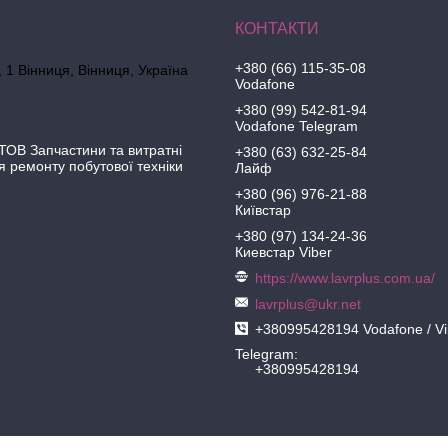
+380 (66) 115-35-08
 1 Вінниця, Вінниця, Україна
Vodafone
+380 (99) 542-81-94
Vodafone Telegram
ОВ Запчастини та витратні
+380 (63) 632-25-84
я ремонту побутової техніки
Лайф
+380 (96) 976-21-88
Київстар
+380 (97) 134-24-36
Киевстар Viber
https://www.lavrplus.com.ua/
lavrplus@ukr.net
+380995428194 Vodafone / Vi
Telegram
+380995428194