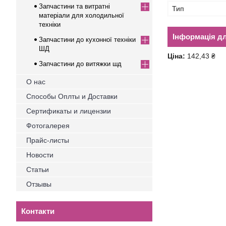
Запчастини та витратні
Тип
матеріали для холодильної
техніки
Інформація д
Запчастини до кухонної техніки
ШД
Ціна:
142,43 ₴
Запчастини до витяжки шд
О нас
Способы Оплты и Доставки
Сертификаты и лицензии
Фотогалерея
Прайс-листы
Новости
Статьи
Отзывы
Контакти