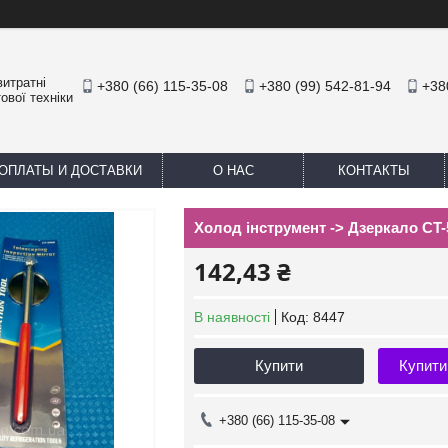
итратні
+380 (66) 115-35-08
+380 (99) 542-81-94
+38
ової техніки
ОПЛАТЫ И ДОСТАВКИ
О НАС
КОНТАКТЫ
Холод інструмент -> Дзеркало CT-
142,43 ₴
В наявності
Код:
8447
Купити
Купити
+380 (66) 115-35-08