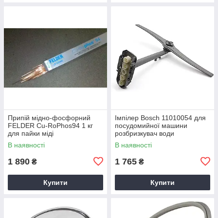
Припій мідно-фосфорний
Імпілер Bosch 11010054 для
FELDER Cu-RoPhos94 1 кг
посудомийної машини
для пайки міді
розбризкувач води
В наявності
В наявності
1 890
1 765
₴
₴
Купити
Купити