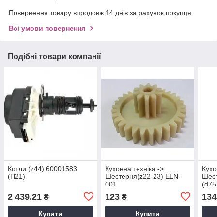
Повернення товару впродовж 14 днів за рахунок покупця
Всі умови повернення
Подібні товари компанії
Котли (z44) 60001583
Кухонна техніка ->
Кухо
(П21)
Шестерня(z22-23) ELN-
Шест
001
(d7
2 439,21
123
134
₴
₴
Купити
Купити