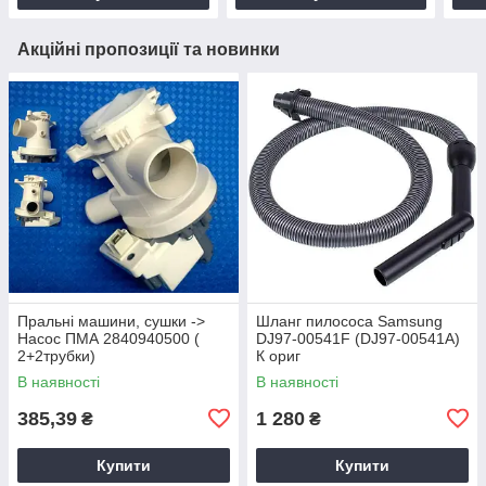
Акційні пропозиції та новинки
Пральні машини, сушки ->
Шланг пилососа Samsung
Насос ПМА 2840940500 (
DJ97-00541F (DJ97-00541A)
2+2трубки)
К ориг
В наявності
В наявності
385,39
1 280
₴
₴
Купити
Купити