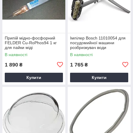
Припій мідно-фосфорний
Імпілер Bosch 11010054 для
FELDER Cu-RoPhos94 1 кг
посудомийної машини
для пайки міді
розбризкувач води
В наявності
В наявності
1 890
1 765
₴
₴
Купити
Купити