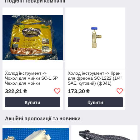
Подібні товари компанії
Холод інструмент ->
Холод інструмент -> Кран
Чохол для мийки SC-1.5P
для фреона SC-1222 (1/4"
Чехол для мойки
SAE, кутовий) (ф341)
Кондиционера "S" 7000 -
322,21
173,30
₴
₴
12000
Купити
Купити
Акційні пропозиції та новинки