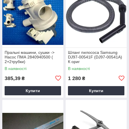
Пральні машини, сушки ->
Шланг пилососа Samsung
Насос ПМА 2840940500 (
DJ97-00541F (DJ97-00541A)
2+2трубки)
К ориг
В наявності
В наявності
385,39
1 280
₴
₴
Купити
Купити