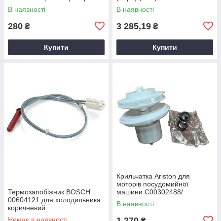
(А41)
В наявності
В наявності
280
3 285,19
₴
₴
Купити
Купити
Крильчатка Ariston для
моторів посудомийної
Термозапобіжник BOSCH
машини C00302488/
00604121 для холодильника
C00731573/ C00582057 AR-
В наявності
коричневий
166
Немає в наявності
1 270
₴