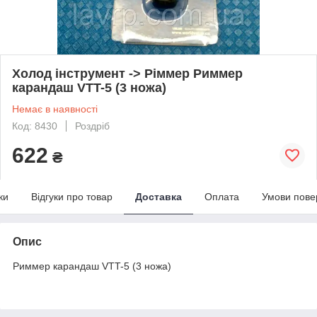
Холод інструмент -> Ріммер Риммер
карандаш VTT-5 (3 ножа)
Немає в наявності
Код: 8430
Роздріб
622
₴
ки
Відгуки про товар
Доставка
Оплата
Умови пове
Опис
Риммер карандаш VTT-5 (3 ножа)