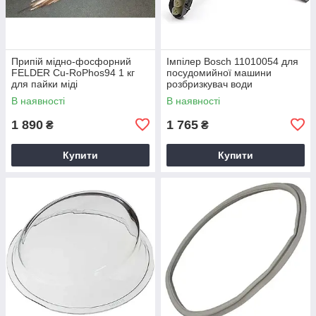
Припій мідно-фосфорний
Імпілер Bosch 11010054 для
FELDER Cu-RoPhos94 1 кг
посудомийної машини
для пайки міді
розбризкувач води
В наявності
В наявності
1 890
1 765
₴
₴
Купити
Купити