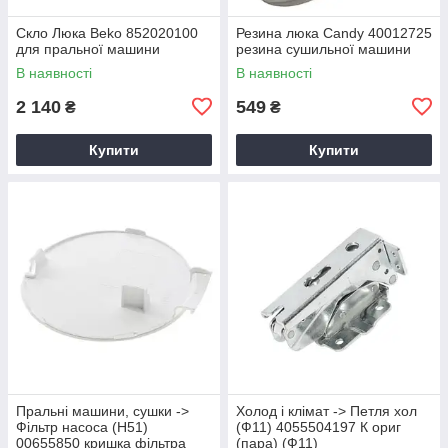
Скло Люка Beko 852020100
Резина люка Candy 40012725
для пральної машини
резина сушильної машини
В наявності
В наявності
2 140
549
₴
₴
Купити
Купити
Пральні машини, сушки ->
Холод і клімат -> Петля хол
Фільтр насоса (Н51)
(Ф11) 4055504197 К ориг
00655850 кришка фільтра
(пара) (Ф11)