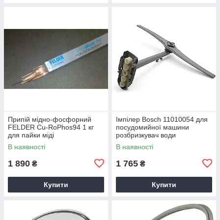
Припій мідно-фосфорний
Імпілер Bosch 11010054 для
FELDER Cu-RoPhos94 1 кг
посудомийної машини
для пайки міді
розбризкувач води
В наявності
В наявності
1 890
1 765
₴
₴
Купити
Купити