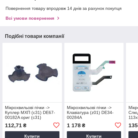
Повернення товару впродовж 14 днів за рахунок покупця
Всі умови повернення
Подібні товари компанії
Мікрохвильові пічки ->
Мікрохвильові пічки ->
Мікр
Куплер МХП (c31) DE67-
Клавіатура (z01) DE34-
Слю
00182A ориг (c31)
00284A
113х
Sams
112,71
1 178
135
₴
₴
Купити
Купити