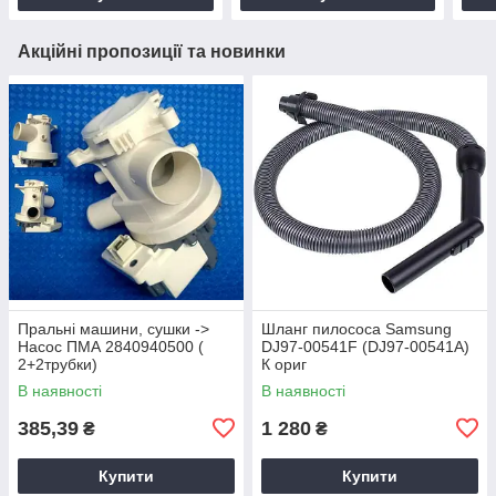
Акційні пропозиції та новинки
Пральні машини, сушки ->
Шланг пилососа Samsung
Насос ПМА 2840940500 (
DJ97-00541F (DJ97-00541A)
2+2трубки)
К ориг
В наявності
В наявності
385,39
1 280
₴
₴
Купити
Купити