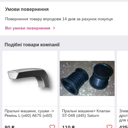
Умови повернення
Повернення товару впродовж 14 днів за рахунок покупця
Всі умови повернення
Подібні товари компанії
Пральні машини, сушки ->
Пральні машини> Клапан
Злив
Ремінь L (н60) A675 (н60)
ST-048 (d45) Saturn
дрот
для 
80
110
425
₴
₴