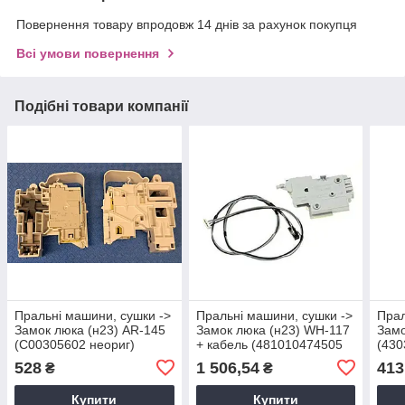
Повернення товару впродовж 14 днів за рахунок покупця
Всі умови повернення
Подібні товари компанії
Пральні машини, сушки ->
Пральні машини, сушки ->
Прал
Замок люка (н23) AR-145
Замок люка (н23) WH-117
Замо
(C00305602 неориг)
+ кабель (481010474505
(430
неориг)
528
1 506,54
413
₴
₴
Купити
Купити