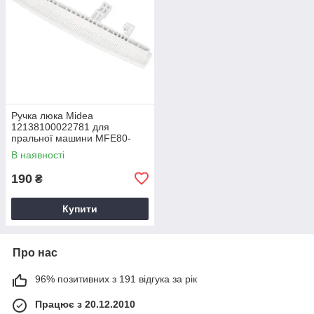
Ручка люка Midea
12138100022781 для
пральної машини MFE80-
T1313B_F02E-EU_A33-
В наявності
601031
190
₴
Купити
Про нас
96% позитивних з 191 відгука за рік
Працює з 20.12.2010