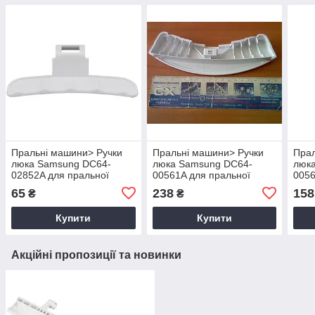
Пральні машини> Ручки
Пральні машини> Ручки
Прал
люка Samsung DC64-
люка Samsung DC64-
люк
02852A для пральної
00561A для пральної
0056
машини
машини Біла
маш
65
238
158
₴
₴
Купити
Купити
Акційні пропозиції та новинки