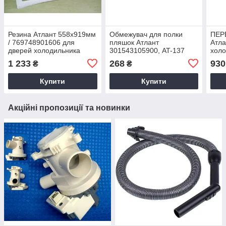
Резина Атлант 558x919мм
Обмежувач для полки
ПЕР
/ 769748901606 для
пляшок Атлант
Атла
дверей холодильника
301543105900, AT-137
холо
ХМ-6123, 6125 AT-117
для холодильника
140
1 233
268
930
₴
₴
Купити
Купити
Акційні пропозиції та новинки