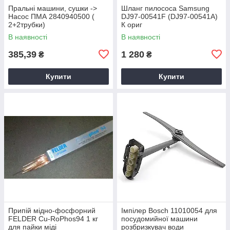
Пральні машини, сушки ->
Шланг пилососа Samsung
Насос ПМА 2840940500 (
DJ97-00541F (DJ97-00541A)
2+2трубки)
К ориг
В наявності
В наявності
385,39
1 280
₴
₴
Купити
Купити
Припій мідно-фосфорний
Імпілер Bosch 11010054 для
FELDER Cu-RoPhos94 1 кг
посудомийної машини
для пайки міді
розбризкувач води