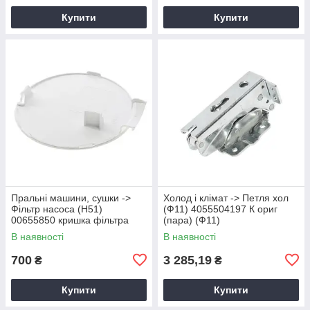
Купити
Купити
Пральні машини, сушки ->
Холод і клімат -> Петля хол
Фільтр насоса (Н51)
(Ф11) 4055504197 К ориг
00655850 кришка фільтра
(пара) (Ф11)
(А41)
В наявності
В наявності
700
3 285,19
₴
₴
Купити
Купити