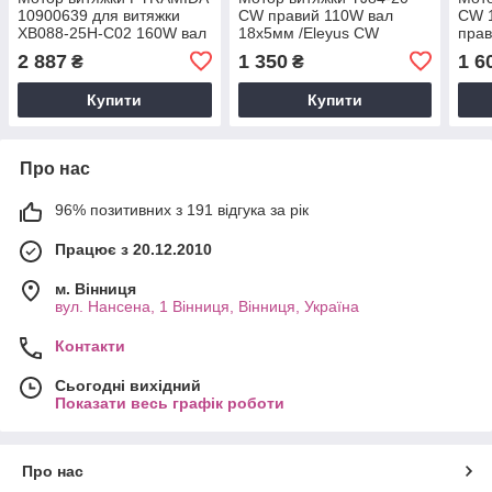
10900639 для витяжки
CW правий 110W вал
CW 
XB088-25H-C02 160W вал
18х5мм /Eleyus CW
прав
47x8mm d8mm 4 болта
85/65/20
2 887
1 350
1 6
₴
₴
Купити
Купити
Про нас
96% позитивних з 191 відгука за рік
Працює з 20.12.2010
м. Вінниця
вул. Нансена, 1 Вінниця, Вінниця, Україна
Контакти
Сьогодні вихідний
Показати весь графік роботи
Про нас