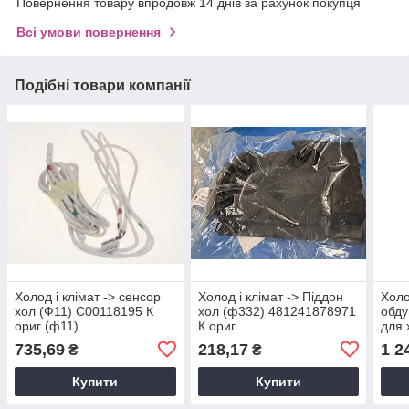
Повернення товару впродовж 14 днів за рахунок покупця
Всі умови повернення
Подібні товари компанії
Холод і клімат -> сенсор
Холод і клімат -> Піддон
Холо
хол (Ф11) C00118195 К
хол (ф332) 481241878971
обду
ориг (ф11)
К ориг
для 
вен
735,69
218,17
1 2
₴
₴
769
Купити
Купити