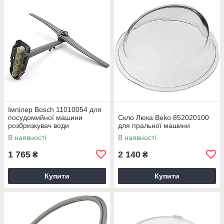
Імпілер Bosch 11010054 для
посудомийної машини
Скло Люка Beko 852020100
розбризкувач води
для пральної машини
В наявності
В наявності
1 765
2 140
₴
₴
Купити
Купити