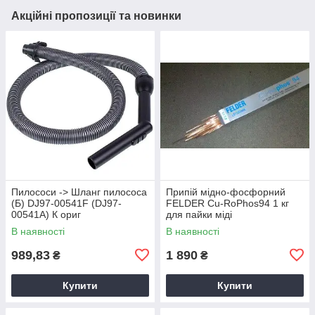
Акційні пропозиції та новинки
Пилососи -> Шланг пилососа
Припій мідно-фосфорний
(Б) DJ97-00541F (DJ97-
FELDER Cu-RoPhos94 1 кг
00541A) К ориг
для пайки міді
В наявності
В наявності
989,83
1 890
₴
₴
Купити
Купити