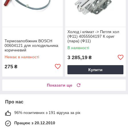
Холод і клімат -> Петля хол
(Ф11) 4055504197 К ориг
Термозапобіжник BOSCH
(пара) (Ф11)
00604121 для холодильника
В наявності
коричневий
Немає в наявності
3 285,19
₴
275
₴
Купити
Показати ще
Про нас
96% позитивних з 191 відгука за рік
Працює з 20.12.2010