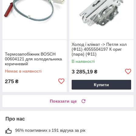
Холод і клімат -> Петля хол
(Ф11) 4055504197 К ориг
Термозапобіжник BOSCH
(пара) (Ф11)
00604121 для холодильника
В наявності
коричневий
Немає в наявності
3 285,19
₴
275
₴
Купити
Показати ще
Про нас
96% позитивних з 191 відгука за рік