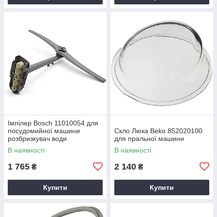
Імпілер Bosch 11010054 для
посудомийної машини
Скло Люка Beko 852020100
розбризкувач води
для пральної машини
В наявності
В наявності
1 765
2 140
₴
₴
Купити
Купити