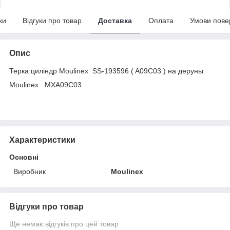
ки
Відгуки про товар
Доставка
Оплата
Умови пове
Опис
Терка циліндр Moulinex SS-193596 ( A09C03 ) на деруны
Moulinex MXA09C03
Характеристики
Основні
Виробник
Moulinex
Відгуки про товар
Ще немає відгуків про цей товар