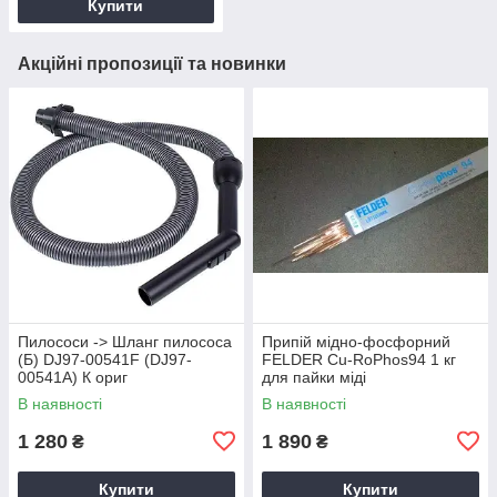
Купити
Акційні пропозиції та новинки
Пилососи -> Шланг пилососа
Припій мідно-фосфорний
(Б) DJ97-00541F (DJ97-
FELDER Cu-RoPhos94 1 кг
00541A) К ориг
для пайки міді
В наявності
В наявності
1 280
1 890
₴
₴
Купити
Купити