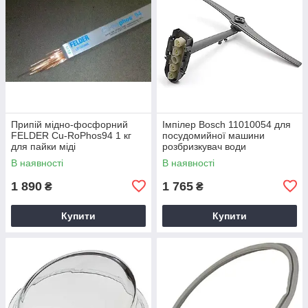
Припій мідно-фосфорний
Імпілер Bosch 11010054 для
FELDER Cu-RoPhos94 1 кг
посудомийної машини
для пайки міді
розбризкувач води
В наявності
В наявності
1 890
1 765
₴
₴
Купити
Купити