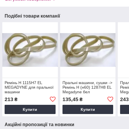
Подібні товари компанії
Ремінь H 1115H7 EL
Пральні машини, сушки ->
Прал
MEGADYNE для пральної
Ремінь H (н60) 1287H8 EL
Ремі
машини
Megadyne бел
Meg
213
135,45
243
₴
₴
Купити
Купити
Акційні пропозиції та новинки