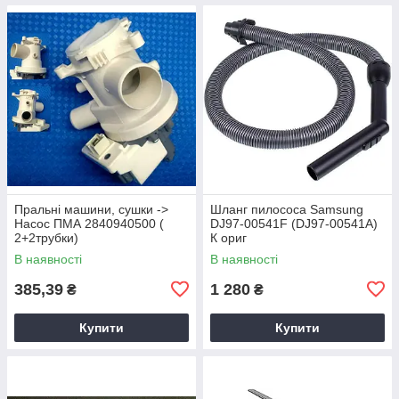
Пральні машини, сушки ->
Шланг пилососа Samsung
Насос ПМА 2840940500 (
DJ97-00541F (DJ97-00541A)
2+2трубки)
К ориг
В наявності
В наявності
385,39
1 280
₴
₴
Купити
Купити