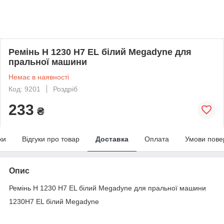
Ремінь H 1230 H7 EL білий Megadyne для
пральної машини
Немає в наявності
Код: 9201
Роздріб
233
₴
ки
Відгуки про товар
Доставка
Оплата
Умови пове
Опис
Ремінь H 1230 H7 EL білий Megadyne для пральної машини
1230H7 EL білий Megadyne