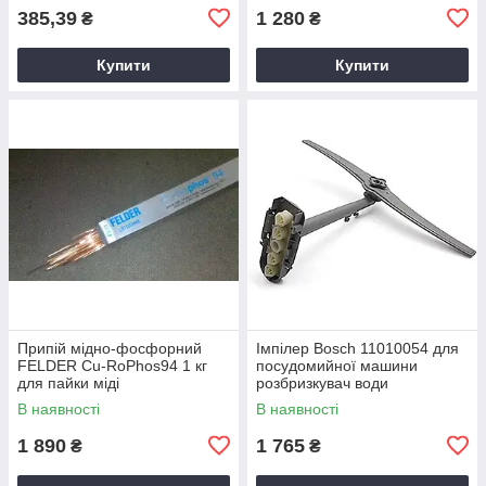
385,39
1 280
₴
₴
Купити
Купити
Припій мідно-фосфорний
Імпілер Bosch 11010054 для
FELDER Cu-RoPhos94 1 кг
посудомийної машини
для пайки міді
розбризкувач води
В наявності
В наявності
1 890
1 765
₴
₴