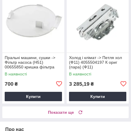
Пральні машини, сушки ->
Холод і клімат -> Петля хол
Фільтр насоса (Н51)
(Ф11) 4055504197 К ориг
00655850 кришка фільтра
(пара) (Ф11)
(А41)
В наявності
В наявності
700
3 285,19
₴
₴
Купити
Купити
Показати ще
Про нас