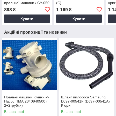
пральної машини / CY-050
(C)
ориг
898
1 169
1 1
₴
₴
Купити
Купити
Акційні пропозиції та новинки
Пральні машини, сушки ->
Шланг пилососа Samsung
Насос ПМА 2840940500 (
DJ97-00541F (DJ97-00541A)
2+2трубки)
К ориг
В наявності
В наявності