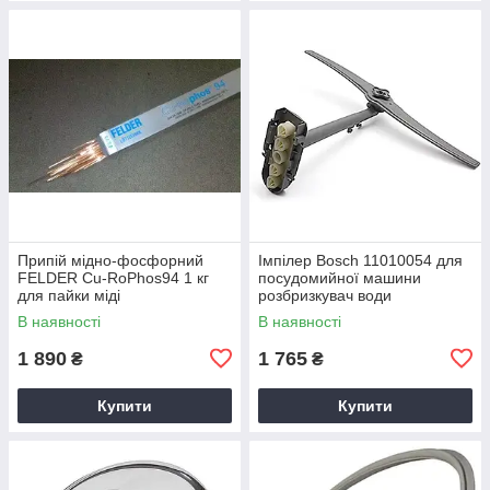
Припій мідно-фосфорний
Імпілер Bosch 11010054 для
FELDER Cu-RoPhos94 1 кг
посудомийної машини
для пайки міді
розбризкувач води
В наявності
В наявності
1 890
1 765
₴
₴
Купити
Купити