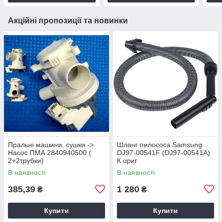
Акційні пропозиції та новинки
Пральні машини, сушки ->
Шланг пилососа Samsung
Насос ПМА 2840940500 (
DJ97-00541F (DJ97-00541A)
2+2трубки)
К ориг
В наявності
В наявності
385,39
1 280
₴
₴
Купити
Купити