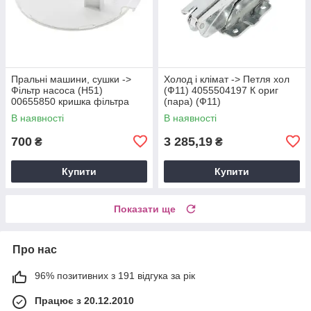
Пральні машини, сушки ->
Холод і клімат -> Петля хол
Фільтр насоса (Н51)
(Ф11) 4055504197 К ориг
00655850 кришка фільтра
(пара) (Ф11)
(А41)
В наявності
В наявності
700
3 285,19
₴
₴
Купити
Купити
Показати ще
Про нас
96% позитивних з 191 відгука за рік
Працює з 20.12.2010