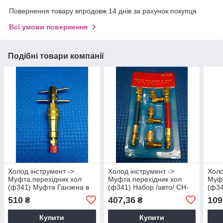
Повернення товару впродовж 14 днів за рахунок покупця
Всі умови повернення
Подібні товари компанії
Холод інструмент ->
Холод інструмент ->
Холо
Муфта.перехідник хол
Муфта.перехідник хол
Муфт
(ф341) Муфта Ганзена в
(ф341) Набор /авто/ CH-
(ф34
сборе
135
Пер
510
407,36
109
₴
₴
Купити
Купити