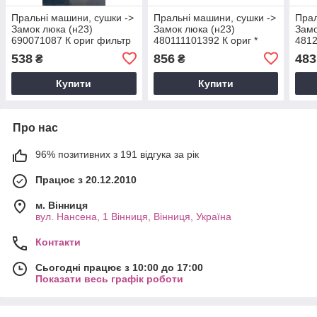
Пральні машини, сушки ->
Пральні машини, сушки ->
Прал
Замок люка (н23)
Замок люка (н23)
Замо
690071087 К ориг фильтр
480111101392 К ориг *
4812
пмм УЦІНКА
538
856
483
₴
₴
Купити
Купити
Про нас
96% позитивних з 191 відгука за рік
Працює з 20.12.2010
м. Вінниця
вул. Нансена, 1 Вінниця, Вінниця, Україна
Контакти
Сьогодні працює з 10:00 до 17:00
Показати весь графік роботи